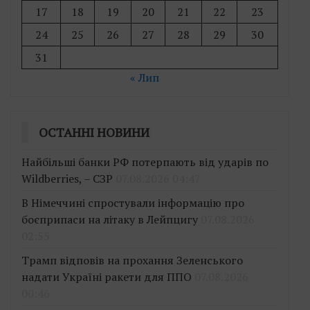
17
18
19
20
21
22
23
24
25
26
27
28
29
30
31
« Лип
ОСТАННІ НОВИНИ
Найбільші банки РФ потерпають від ударів по
Wildberries, – СЗР
07.08.2026 04:47
В Німеччині спростували інформацію про
боєприпаси на літаку в Лейпцигу
07.08.2026
02:55
Трамп відповів на прохання Зеленського
надати Україні ракети для ППО
07.08.2026
00:46