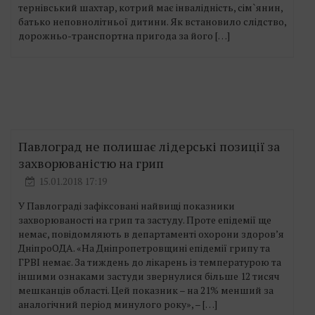
тернівський шахтар, котрий має інвалідність, сім`янин,
батько неповнолітньої дитини. Як встановило слідство,
дорожньо-транспортна пригода за його […]
Павлоград не полишає лідерські позиції за
захворюваністю на грип
15.01.2018 17:19
У Павлограді зафіксовані найвищі показники
захворюваності на грип та застуду. Проте епідемії ще
немає, повідомляють в департаменті охорони здоров’я
ДніпроОДА. «На Дніпропетровщині епідемії грипу та
ГРВІ немає. За тиждень до лікарень із температурою та
іншими ознаками застуди звернулися більше 12 тисяч
мешканців області. Цей показник – на 21% менший за
аналогічний період минулого року», – […]