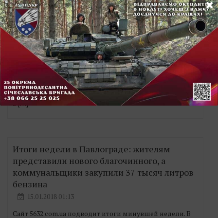
Википедия – универсальная энциклопедия, свободно
распространяемая во всемирной сети Интернет.
Статьи энциклопедии создаются на многих языках
мира коллективным трудом добровольных авторов.
Одним из основных достоинств Википедии является
возможность представить информацию на родном
языке, сохраняя ее ценность в аспекте культурной
принадлежности. По объему сведений и
тематическому охвату Википедия считается самой
полной энциклопедией из когда-либо создававшихся
в […]
Итоги недели в Павлограде: жителям
представили нового благочинного, а
коммунальщики закупили 37 тысяч литров
бензина
15.01.2018 01:13
Сайт 5632.com.ua подводит итоги минувшей недели. В