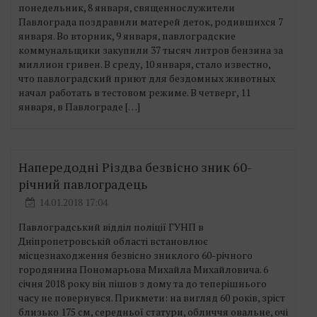
понедельник, 8 января, священнослужители
Павлограда поздравили матерей деток, родившихся 7
января. Во вторник, 9 января, павлоградские
коммунальщики закупили 37 тысяч литров бензина за
миллион гривен. В среду, 10 января, стало известно,
что павлоградский приют для бездомных животных
начал работать в тестовом режиме. В четверг, 11
января, в Павлограде […]
Напередодні Різдва безвісно зник 60-
річний павлоградець
14.01.2018 17:04
Павлоградський відділ поліції ГУНП в
Дніпропетровській області встановлює
місцезнаходження безвісно зниклого 60-річного
городянина Пономарьова Михайла Михайловича. 6
січня 2018 року він пішов з дому та до теперішнього
часу не повернувся. Прикмети: на вигляд 60 років, зріст
близько 175 см, середньої статури, обличчя овальне, очі