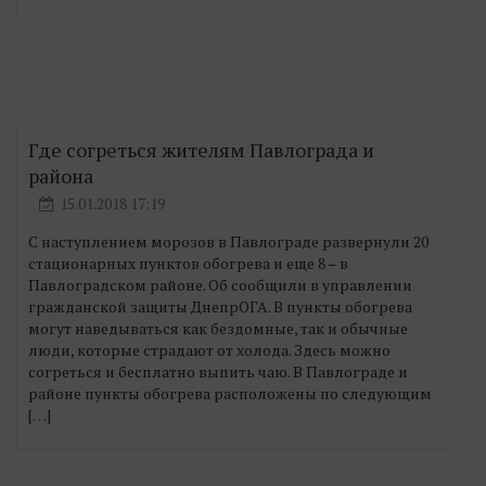
Где согреться жителям Павлограда и
района
15.01.2018 17:19
С наступлением морозов в Павлограде развернули 20
стационарных пунктов обогрева и еще 8 – в
Павлоградском районе. Об сообщили в управлении
гражданской защиты ДнепрОГА. В пункты обогрева
могут наведываться как бездомные, так и обычные
люди, которые страдают от холода. Здесь можно
согреться и бесплатно выпить чаю. В Павлограде и
районе пункты обогрева расположены по следующим
[…]