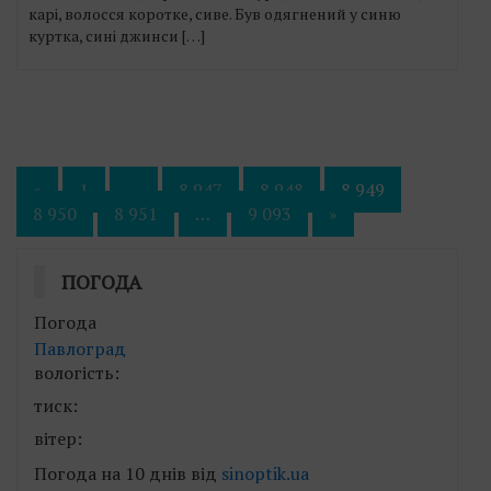
карі, волосся коротке, сиве. Був одягнений у синю
куртка, сині джинси […]
Пагінація
«
1
…
8 947
8 948
8 949
8 950
8 951
…
9 093
»
записів
ПОГОДА
Погода
Павлоград
вологість:
тиск:
вітер:
Погода на 10 днів від
sinoptik.ua