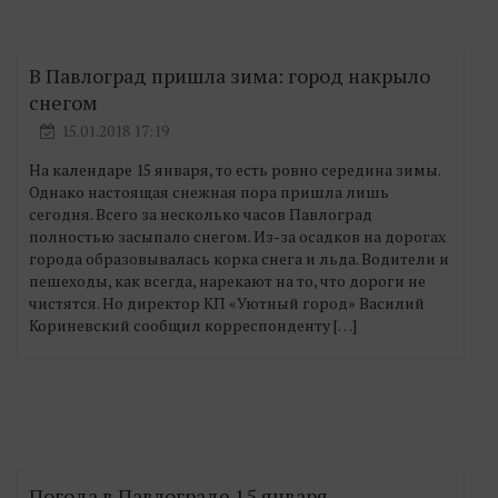
В Павлоград пришла зима: город накрыло
снегом
15.01.2018 17:19
На календаре 15 января, то есть ровно середина зимы.
Однако настоящая снежная пора пришла лишь
сегодня. Всего за несколько часов Павлоград
полностью засыпало снегом. Из-за осадков на дорогах
города образовывалась корка снега и льда. Водители и
пешеходы, как всегда, нарекают на то, что дороги не
чистятся. Но директор КП «Уютный город» Василий
Кориневский сообщил корреспонденту […]
Погода в Павлограде 15 января