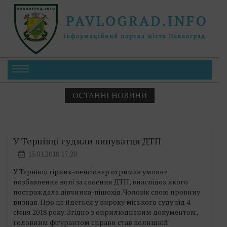
ОСТАННІ НОВИНИ
У Тернівці судили винуватця ДТП
15.01.2018 17:20
У Тернівці гірник-пенсіонер отримав умовне
позбавлення волі за скоєння ДТП, внаслідок якого
постраждала дівчинка-пішохід. Чоловік свою провину
визнав. Про це йдеться у вироку міського суду від 4
січня 2018 року. Згідно з оприлюдненим документом,
головним фігурантом справи став колишній