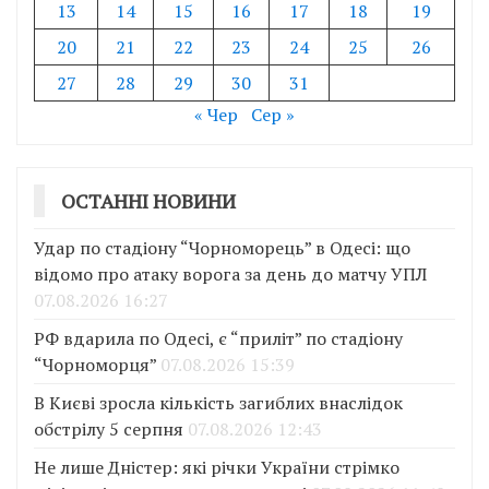
13
14
15
16
17
18
19
20
21
22
23
24
25
26
27
28
29
30
31
« Чер
Сер »
ОСТАННІ НОВИНИ
Удар по стадіону “Чорноморець” в Одесі: що
відомо про атаку ворога за день до матчу УПЛ
07.08.2026 16:27
РФ вдарила по Одесі, є “приліт” по стадіону
“Чорноморця”
07.08.2026 15:39
В Києві зросла кількість загиблих внаслідок
обстрілу 5 серпня
07.08.2026 12:43
Не лише Дністер: які річки України стрімко