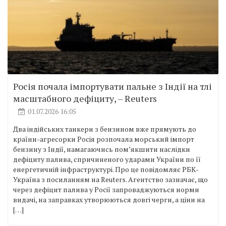
Росія почала імпортувати пальне з Індії на тлі
масштабного дефіциту, – Reuters
01.07.2026 16:05
Два індійських танкери з бензином вже прямують до
країни-агресорки Росія розпочала морський імпорт
бензину з Індії, намагаючись пом’якшити наслідки
дефіциту палива, спричиненого ударами України по її
енергетичній інфраструктурі. Про це повідомляє РБК-
Україна з посиланням на Reuters. Агентство зазначає, що
через дефіцит палива у Росії запроваджуються норми
видачі, на заправках утворюються довгі черги, а ціни на
[…]