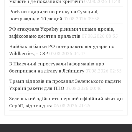
міліють і де показники критичні
07.08.2026 11:48
Росіяни вдарили по ринку на Сумщині,
постраждали 10 людей
07.08.2026 09:58
РФ атакувала Україну різними типами дронів,
зафіксовано десятки прильотів
07.08.2026 08:55
Найбільші банки РФ потерпають від ударів по
Wildberries, – СЗР
07.08.2026 04:47
В Німеччині спростували інформацію про
боєприпаси на літаку в Лейпцигу
07.08.2026 02:55
Трамп відповів на прохання Зеленського надати
Україні ракети для ППО
07.08.2026 00:46
Зеленський здійснить перший офіційний візит до
Сербії, відома дата
06.08.2026 21:25