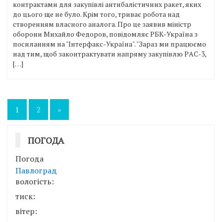
контрактами для закупівлі антибалістичних ракет, яких
до цього ще не було. Крім того, триває робота над
створенням власного аналога. Про це заявив міністр
оборони Михайло Федоров, повідомляє РБК-Україна з
посиланням на "Інтерфакс-Україна". "Зараз ми працюємо
над тим, щоб законтрактувати напряму закупівлю PАC-3,
[…]
Пагінація
1
2
»
записів
ПОГОДА
Погода
Павлоград
вологість:
тиск:
вітер: