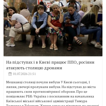
На підступах і в Києві працює ППО, росіяни
атакують столицю дронами
01.07.2026 21:51
Мешканці столиці почули вибухи У Києві сьогодні, 1
липня, увечері пролунали вибухи. На підступах до міста
працюють сили протиповітряної оборони. Про це
повідомляє РБК-Україна з посиланням на начальника
Київської міської військової адміністрації Тимура
Ткаченка в Telegram. "Кияни зараз на підступах до столиці