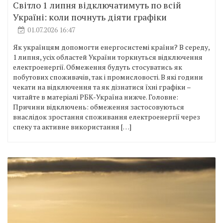
Світло 1 липня відключатимуть по всій
Україні: коли почнуть діяти графіки
01.07.2026 16:47
Як українцям допомогти енергосистемі країни? В середу,
1 липня, усіх областей України торкнуться відключення
електроенергії. Обмеження будуть стосуватись як
побутових споживачів, так і промисловості. В які години
чекати на відключення та як дізнатися їхні графіки –
читайте в матеріалі РБК-Україна нижче. Головне:
Причини відключень: обмеження застосовуються
внаслідок зростання споживання електроенергії через
спеку та активне використання […]