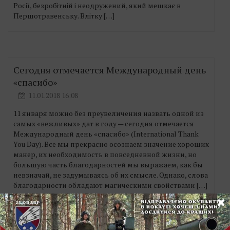
Росії, безробітній і неодружений, який мешкає в
Першотравенську. Влітку […]
Сегодня отмечается Международный день
«спасибо»
11.01.2018 16:08
11 января можно без преувеличения назвать одной из
самых «вежливых» дат в году — сегодня отмечается
Международный день «спасибо» (International Thank
You Day). Все мы прекрасно осознаем значение хороших
манер, их необходимость в повседневной жизни, но
большую часть благодарностей мы выражаем, как бы
невзначай, не задумываясь об их смысле. Однако, слова
благодарности обладают магическими свойствами […]