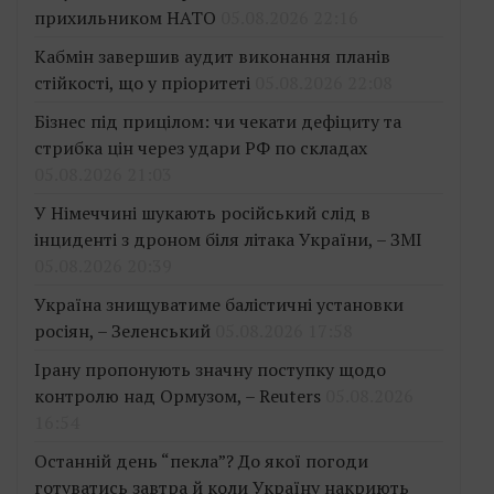
прихильником НАТО
05.08.2026 22:16
Кабмін завершив аудит виконання планів
стійкості, що у пріоритеті
05.08.2026 22:08
Бізнес під прицілом: чи чекати дефіциту та
стрибка цін через удари РФ по складах
05.08.2026 21:03
У Німеччині шукають російський слід в
інциденті з дроном біля літака України, – ЗМІ
05.08.2026 20:39
Україна знищуватиме балістичні установки
росіян, – Зеленський
05.08.2026 17:58
Ірану пропонують значну поступку щодо
контролю над Ормузом, – Reuters
05.08.2026
16:54
Останній день “пекла”? До якої погоди
готуватись завтра й коли Україну накриють