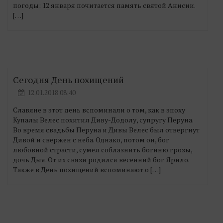
погоды: 12 января почитается память святой Анисии.
[…]
Сегодня День похищений
12.01.2018 08:40
Славяне в этот день вспоминали о том, как в эпоху
Купалы Велес похитил Диву-Додолу, супругу Перуна.
Во время свадьбы Перуна и Дивы Велес был отвергнут
Дивой и свержен с неба. Однако, потом он, бог
любовной страсти, сумел соблазнить богиню грозы,
дочь Дыя. От их связи родился весенний бог Ярило.
Также в День похищений вспоминают о […]