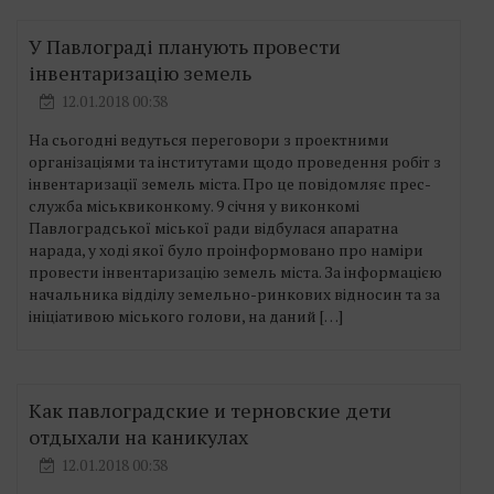
У Павлограді планують провести
інвентаризацію земель
12.01.2018 00:38
На сьогодні ведуться переговори з проектними
організаціями та інститутами щодо проведення робіт з
інвентаризації земель міста. Про це повідомляє прес-
служба міськвиконкому. 9 січня у виконкомі
Павлоградської міської ради відбулася апаратна
нарада, у ході якої було проінформовано про наміри
провести інвентаризацію земель міста. За інформацією
начальника відділу земельно-ринкових відносин та за
ініціативою міського голови, на даний […]
Как павлоградские и терновские дети
отдыхали на каникулах
12.01.2018 00:38