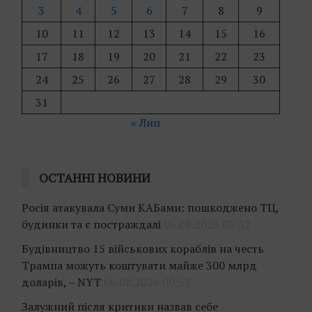
3
4
5
6
7
8
9
10
11
12
13
14
15
16
17
18
19
20
21
22
23
24
25
26
27
28
29
30
31
« Лип
ОСТАННІ НОВИНИ
Росія атакувала Суми КАБами: пошкоджено ТЦ,
будинки та є постраждалі
06.08.2026 03:32
Будівництво 15 військових кораблів на честь
Трампа можуть коштувати майже 300 млрд
доларів, – NYT
06.08.2026 00:53
Залужний після критики назвав себе