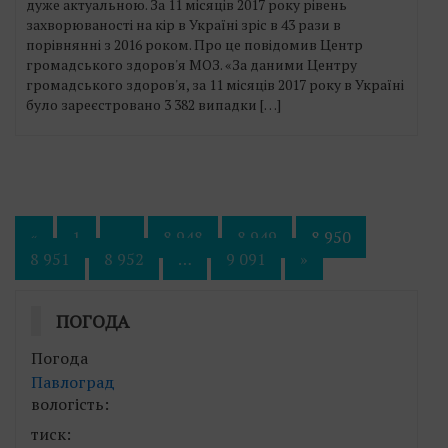
дуже актуальною. За 11 місяців 2017 року рівень
захворюваності на кір в Україні зріс в 43 рази в
порівнянні з 2016 роком. Про це повідомив Центр
громадського здоров'я МОЗ. «За даними Центру
громадського здоров'я, за 11 місяців 2017 року в Україні
було зареєстровано 3 382 випадки […]
Пагінація
«
1
…
8 948
8 949
8 950
8 951
8 952
…
9 091
»
записів
ПОГОДА
Погода
Павлоград
вологість:
тиск: