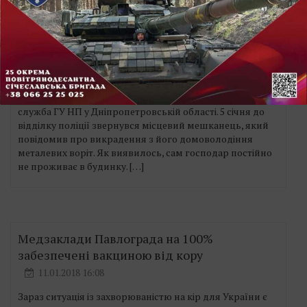
Крадуть усе: в Павлограді з подвір’я
викрали металеві ворота
11.01.2018 16:08
Зловмисник скористався тим, що у будинку тривалий
час ніхто не проживає та викрав металеві ворота.
Здобич того ж дня продав. Про це повідомляє прес-
служба ГУ НП у Дніпропетровській області. 5 січня до
відділку поліції звернувся місцевий мешканець, який
повідомив про викрадення з його домоволодіння
металевих воріт. Як виявилось, сам господар постійно
не проживає в будинку. […]
Медзаклади Павлограда на 100%
забезпечені вакциною від кору
11.01.2018 16:08
Зараз ситуація із захворюваністю на кір для України є