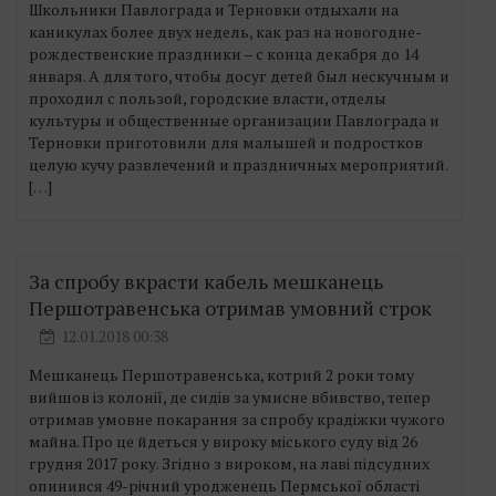
Школьники Павлограда и Терновки отдыхали на
каникулах более двух недель, как раз на новогодне-
рождественские праздники – с конца декабря до 14
января. А для того, чтобы досуг детей был нескучным и
проходил с пользой, городские власти, отделы
культуры и общественные организации Павлограда и
Терновки приготовили для малышей и подростков
целую кучу развлечений и праздничных мероприятий.
[…]
За спробу вкрасти кабель мешканець
Першотравенська отримав умовний строк
12.01.2018 00:38
Мешканець Першотравенська, котрий 2 роки тому
вийшов із колонії, де сидів за умисне вбивство, тепер
отримав умовне покарання за спробу крадіжки чужого
майна. Про це йдеться у вироку міського суду від 26
грудня 2017 року. Згідно з вироком, на лаві підсудних
опинився 49-річний уродженець Пермської області