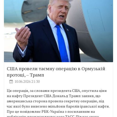
США провели таємну операцію в Ормузькій
протоці, – Трамп
10.06.2026 21:30
Ця операція, за словами президента США, опустила ціни
на нафту Президент США Дональд Трамп заявив, що
американська сторона провела секретну операцію, під
час якої було вивезено мільйони барелів іранської нафти.
Про це повідомляє РБК-Україна з посиланням на
публікацію пропагандистського ТАСС. Під час свого