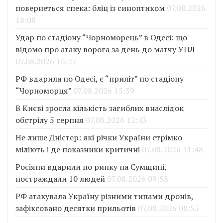
повернеться спека: бліц із синоптиком
07.08.2026
18:08
Удар по стадіону “Чорноморець” в Одесі: що
відомо про атаку ворога за день до матчу УПЛ
07.08.2026 16:27
РФ вдарила по Одесі, є “приліт” по стадіону
“Чорноморця”
07.08.2026 15:39
В Києві зросла кількість загиблих внаслідок
обстрілу 5 серпня
07.08.2026 12:43
Не лише Дністер: які річки України стрімко
міліють і де показники критичні
07.08.2026 11:48
Росіяни вдарили по ринку на Сумщині,
постраждали 10 людей
07.08.2026 09:58
РФ атакувала Україну різними типами дронів,
зафіксовано десятки прильотів
07.08.2026 08:55