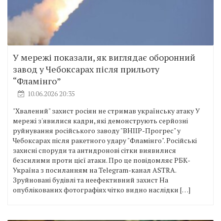
У мережі показали, як виглядає оборонний
завод у Чебоксарах після прильоту
“Фламінго”
10.06.2026 20:35
"Хвалений" захист росіян не стримав українську атаку У
мережі з'явилися кадри, які демонструють серйозні
руйнування російського заводу "ВНІІР-Прогрес" у
Чебоксарах після ракетного удару "Фламінго". Російські
захисні споруди та антидронові сітки виявилися
безсилими проти цієї атаки. Про це повідомляє РБК-
Україна з посиланням на Telegram-канал ASTRA.
Зруйновані будівлі та неефективний захист На
опублікованих фотографіях чітко видно наслідки […]