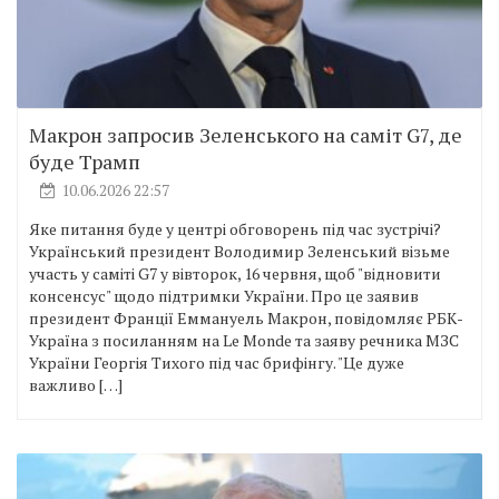
Макрон запросив Зеленського на саміт G7, де
буде Трамп
10.06.2026 22:57
Яке питання буде у центрі обговорень під час зустрічі?
Український президент Володимир Зеленський візьме
участь у саміті G7 у вівторок, 16 червня, щоб "відновити
консенсус" щодо підтримки України. Про це заявив
президент Франції Еммануель Макрон, повідомляє РБК-
Україна з посиланням на Le Monde та заяву речника МЗС
України Георгія Тихого під час брифінгу. "Це дуже
важливо […]