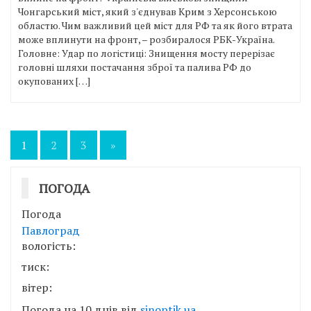
Чонгарський міст, який з'єднував Крим з Херсонською
областю. Чим важливий цей міст для РФ та як його втрата
може вплинути на фронт, – розбиралося РБК-Україна.
Головне: Удар по логістиці: Знищення мосту перерізає
головні шляхи постачання зброї та палива РФ до
окупованих […]
Пагінація
1
2
3
»
записів
ПОГОДА
Погода
Павлоград
вологість:
тиск:
вітер:
Погода на 10 днів від
sinoptik.ua