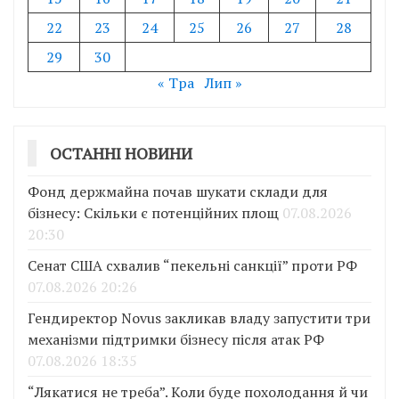
22
23
24
25
26
27
28
29
30
« Тра
Лип »
ОСТАННІ НОВИНИ
Фонд держмайна почав шукати склади для
бізнесу: Скільки є потенційних площ
07.08.2026
20:30
Сенат США схвалив “пекельні санкції” проти РФ
07.08.2026 20:26
Гендиректор Novus закликав владу запустити три
механізми підтримки бізнесу після атак РФ
07.08.2026 18:35
“Лякатися не треба”. Коли буде похолодання й чи