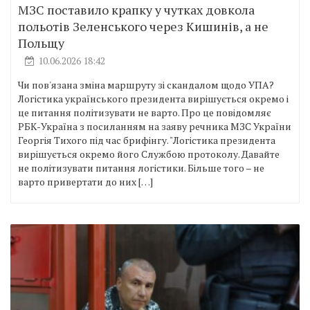
МЗС поставило крапку у чутках довкола
польотів Зеленського через Кишинів, а не
Польщу
10.06.2026 18:42
Чи пов'язана зміна маршруту зі скандалом щодо УПА?
Логістика українського президента вирішується окремо і
це питання політизувати не варто. Про це повідомляє
РБК-Україна з посиланням на заяву речника МЗС України
Георгія Тихого під час брифінгу. "Логістика президента
вирішується окремо його Службою протоколу. Давайте
не політизувати питання логістики. Більше того – не
варто привертати до них […]