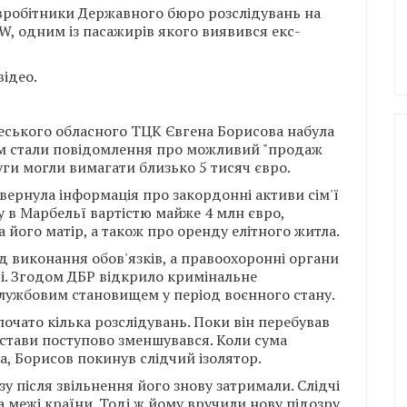
івробітники Державного бюро розслідувань на
W, одним із пасажирів якого виявився екс-
відео.
еського обласного ТЦК Євгена Борисова набула
ом стали повідомлення про можливий "продаж
луги могли вимагати близько 5 тисяч євро.
вернула інформація про закордонні активи сім'ї
у в Марбельї вартістю майже 4 млн євро,
 його матір, а також про оренду елітного житла.
д виконання обов'язків, а правоохоронні органи
ті. Згодом ДБР відкрило кримінальне
лужбовим становищем у період воєнного стану.
чато кілька розслідувань. Поки він перебував
астави поступово зменшувався. Коли сума
а, Борисов покинув слідчий ізолятор.
 після звільнення його знову затримали. Слідчі
за межі країни. Тоді ж йому вручили нову підозру,