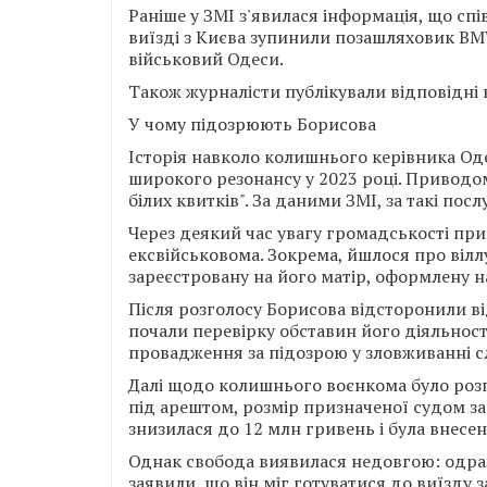
Раніше у ЗМІ з'явилася інформація, що сп
виїзді з Києва зупинили позашляховик BM
військовий Одеси.
Також журналісти публікували відповідні 
У чому підозрюють Борисова
Історія навколо колишнього керівника Од
широкого резонансу у 2023 році. Привод
білих квитків". За даними ЗМІ, за такі пос
Через деякий час увагу громадськості при
ексвійськовома. Зокрема, йшлося про вілл
зареєстровану на його матір, оформлену на
Після розголосу Борисова відсторонили ві
почали перевірку обставин його діяльнос
провадження за підозрою у зловживанні с
Далі щодо колишнього воєнкома було розпо
під арештом, розмір призначеної судом з
знизилася до 12 млн гривень і була внесен
Однак свобода виявилася недовгою: одразу
заявили, що він міг готуватися до виїзду 