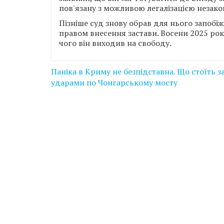
пов'язану з можливою легалізацією незако
Пізніше суд знову обрав для нього запобіж
правом внесення застави. Восени 2025 року
чого він виходив на свободу.
Навігація
Паніка в Криму не безпідставна. Що стоїть з
записів
ударами по Чонгарському мосту