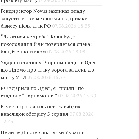
про мету візиту
07.08.2026 19:28
Гендиректор Novus закликав владу
запустити три механізми підтримки
бізнесу після атак РФ
07.08.2026 18:35
“Лякатися не треба”. Коли буде
похолодання й чи повернеться спека:
бліц із синоптиком
07.08.2026 18:08
Удар по стадіону “Чорноморець” в Одесі:
що відомо про атаку ворога за день до
матчу УПЛ
07.08.2026 16:27
РФ вдарила по Одесі, є “приліт” по
стадіону “Чорноморця”
07.08.2026 15:39
В Києві зросла кількість загиблих
внаслідок обстрілу 5 серпня
07.08.2026
12:43
Не лише Дністер: які річки України