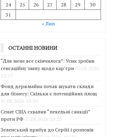
24
25
26
27
28
29
30
31
« Лип
ОСТАННІ НОВИНИ
“Для мене все скінчилося”: Усик зробив
сенсаційну заяву щодо кар’єри
07.08.2026
22:17
Фонд держмайна почав шукати склади
для бізнесу: Скільки є потенційних площ
07.08.2026 20:30
Сенат США схвалив “пекельні санкції”
проти РФ
07.08.2026 20:26
Зеленський прибув до Сербії і розповів