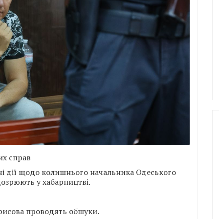
их справ
чі дії щодо колишнього начальника Одеського
дозрюють у хабарництві.
рисова проводять обшуки.