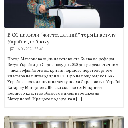
В ЄС назвали “життєздатний” термін вступу
України до блоку
16.06.2026 23:40
Посол Матернова оцінила готовність Києва до реформ
Вступ України до Євросоюзу до 2030 року є реалістичним
– після офіційного відкриття першого переговорного
кластера це підтвердили в ЄС. Про це повідомляє РБК-
Україна з посиланням на заяву посла Євросоюзу в Україні
Катаріну Матернову. Що сказала посол Відкриття
першого кластера збіглося з днем народження
Матернової. "Кращого подарунка я […]