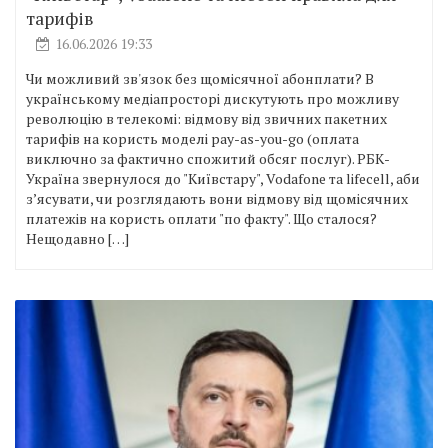
тарифів
16.06.2026 19:33
Чи можливий зв'язок без щомісячної абонплати? В
українському медіапросторі дискутують про можливу
революцію в телекомі: відмову від звичних пакетних
тарифів на користь моделі pay-as-you-go (оплата
виключно за фактично спожитий обсяг послуг). РБК-
Україна звернулося до "Київстару", Vodafone та lifecell, аби
з’ясувати, чи розглядають вони відмову від щомісячних
платежів на користь оплати "по факту". Що сталося?
Нещодавно […]