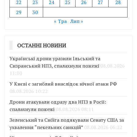
22
23
24
25
26
27
28
29
30
« Тра
Лип »
ОСТАННІ НОВИНИ
Українські дрони уразили Ільський та
Сизранський НПЗ, спалахнули пожежі
08.08.2026
11:10
У Києві є загиблий внаслідок нічної атаки РФ
08.08.2026 10:22
Дрони атакували одразу два НПЗ в Росії:
спалахнули пожежі
08.08.2026 08:11
Зеленський та Сибіга подякували Сенату США за
ухвалення “пекельних санкцій”
08.08.2026 06:22