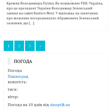
Кремля Володимира Путіна. Як повідомляє РБК-Україна,
про це президент України Володимир Зеленський
заявив на саміті Reuters Next. У відповідь на запитання
про можливе посередництво Абрамовича Зеленський
зазначив, що […]
Пагінація
1
2
3
»
записів
ПОГОДА
Погода
Павлоград
вологість:
тиск:
вітер:
Погода на 10 днів від
sinoptik.ua