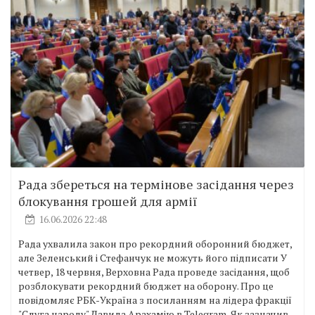
Рада збереться на термінове засідання через
блокування грошей для армії
16.06.2026 22:48
Рада ухвалила закон про рекордний оборонний бюджет,
але Зеленський і Стефанчук не можуть його підписати У
четвер, 18 червня, Верховна Рада проведе засідання, щоб
розблокувати рекордний бюджет на оборону. Про це
повідомляє РБК-Україна з посиланням на лідера фракції
"Слуга народу" Давида Арахамію в Telegram. Як зазначив