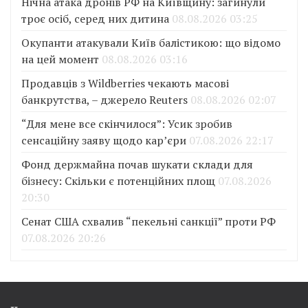
Нічна атака дронів РФ на Київщину: загинули
троє осіб, серед них дитина
08.08.2026 03:25
Окупанти атакували Київ балістикою: що відомо
на цей момент
08.08.2026 03:16
Продавців з Wildberries чекають масові
банкрутства, – джерело Reuters
08.08.2026 02:07
“Для мене все скінчилося”: Усик зробив
сенсаційну заяву щодо кар’єри
07.08.2026 22:17
Фонд держмайна почав шукати склади для
бізнесу: Скільки є потенційних площ
07.08.2026
20:30
Сенат США схвалив “пекельні санкції” проти РФ
07.08.2026 20:26