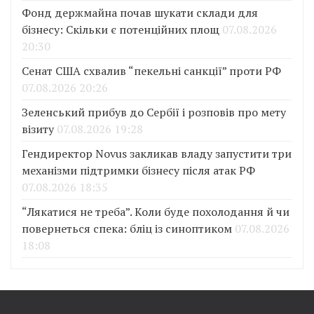
Фонд держмайна почав шукати склади для
бізнесу: Скільки є потенційних площ
07.08.2026
20:30
Сенат США схвалив “пекельні санкції” проти РФ
07.08.2026 20:26
Зеленський прибув до Сербії і розповів про мету
візиту
07.08.2026 19:28
Гендиректор Novus закликав владу запустити три
механізми підтримки бізнесу після атак РФ
07.08.2026 18:35
“Лякатися не треба”. Коли буде похолодання й чи
повернеться спека: бліц із синоптиком
07.08.2026
18:08