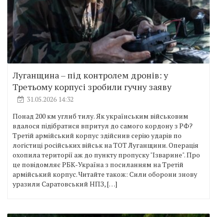
Луганщина – під контролем дронів: у
Третьому корпусі зробили гучну заяву
31.05.2026 14:32
Понад 200 км углиб тилу. Як українським військовим
вдалося підібратися впритул до самого кордону з РФ?
Третій армійський корпус здійснив серію ударів по
логістиці російських військ на ТОТ Луганщини. Операція
охопила території аж до пункту пропуску "Ізварине". Про
це повідомляє РБК-Україна з посиланням на Третій
армійський корпус. Читайте також: Сили оборони знову
уразили Саратовський НПЗ, […]