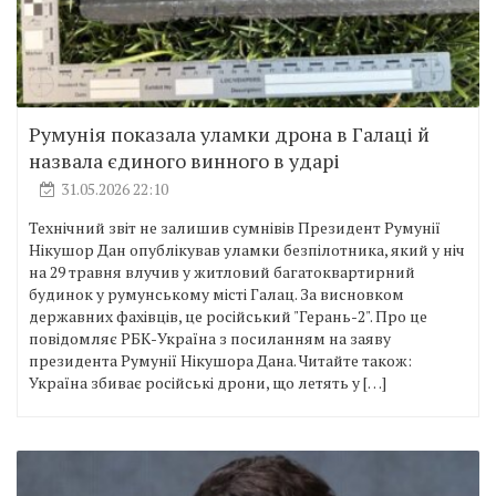
Румунія показала уламки дрона в Галаці й
назвала єдиного винного в ударі
31.05.2026 22:10
Технічний звіт не залишив сумнівів Президент Румунії
Нікушор Дан опублікував уламки безпілотника, який у ніч
на 29 травня влучив у житловий багатоквартирний
будинок у румунському місті Галац. За висновком
державних фахівців, це російський "Герань-2". Про це
повідомляє РБК-Україна з посиланням на заяву
президента Румунії Нікушора Дана. Читайте також:
Україна збиває російські дрони, що летять у […]