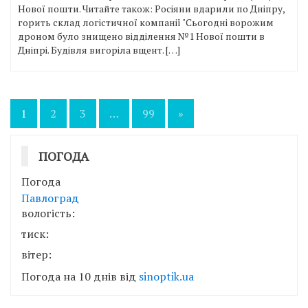
Нової пошти. Читайте також: Росіяни вдарили по Дніпру,
горить склад логістичної компанії "Сьогодні ворожим
дроном було знищено відділення №1 Нової пошти в
Дніпрі. Будівля вигоріла вщент. […]
Пагінація
1
2
3
…
99
»
записів
ПОГОДА
Погода
Павлоград
вологість:
тиск:
вітер:
Погода на 10 днів від
sinoptik.ua