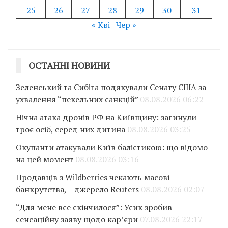
25
26
27
28
29
30
31
« Кві
Чер »
ОСТАННІ НОВИНИ
Зеленський та Сибіга подякували Сенату США за
ухвалення “пекельних санкцій”
08.08.2026 06:22
Нічна атака дронів РФ на Київщину: загинули
троє осіб, серед них дитина
08.08.2026 03:25
Окупанти атакували Київ балістикою: що відомо
на цей момент
08.08.2026 03:16
Продавців з Wildberries чекають масові
банкрутства, – джерело Reuters
08.08.2026 02:07
“Для мене все скінчилося”: Усик зробив
сенсаційну заяву щодо кар’єри
07.08.2026 22:17