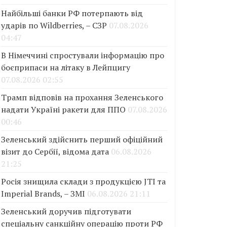
Найбільші банки РФ потерпають від
ударів по Wildberries, – СЗР
07.08.2026
04:47
В Німеччині спростували інформацію про
боєприпаси на літаку в Лейпцигу
07.08.2026 02:55
Трамп відповів на прохання Зеленського
надати Україні ракети для ППО
07.08.2026
00:46
Зеленський здійснить перший офіційний
візит до Сербії, відома дата
06.08.2026
21:25
Росія знищила склади з продукцією JTI та
Imperial Brands, – ЗМІ
06.08.2026 21:11
Зеленський доручив підготувати
спеціальну санкційну операцію проти РФ