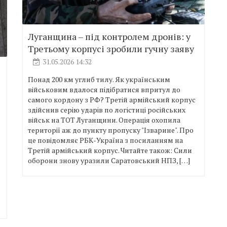
Луганщина – під контролем дронів: у
Третьому корпусі зробили гучну заяву
31.05.2026 14:32
Понад 200 км углиб тилу. Як українським
військовим вдалося підібратися впритул до
самого кордону з РФ? Третій армійський корпус
здійснив серію ударів по логістиці російських
військ на ТОТ Луганщини. Операція охопила
території аж до пункту пропуску "Ізварине". Про
це повідомляє РБК-Україна з посиланням на
Третій армійський корпус. Читайте також: Сили
оборони знову уразили Саратовський НПЗ, […]