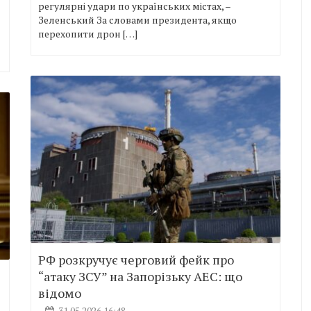
регулярні удари по українських містах, –
Зеленський За словами президента, якщо
перехопити дрон […]
РФ розкручує черговий фейк про
“атаку ЗСУ” на Запорізьку АЕС: що
відомо
31.05.2026 16:48