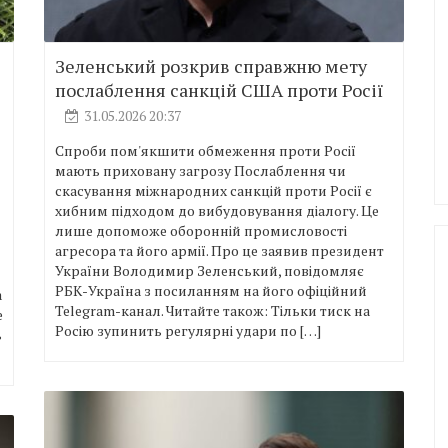
Зеленський розкрив справжню мету
послаблення санкцій США проти Росії
31.05.2026 20:37
Спроби пом'якшити обмеження проти Росії
мають приховану загрозу Послаблення чи
скасування міжнародних санкцій проти Росії є
хибним підходом до вибудовування діалогу. Це
лише допоможе оборонній промисловості
агресора та його армії. Про це заявив президент
України Володимир Зеленський, повідомляє
РБК-Україна з посиланням на його офіційний
а
Telegram-канал. Читайте також: Тільки тиск на
е
Росію зупинить регулярні удари по […]
ь