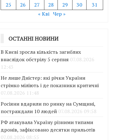
25
26
27
28
29
30
31
« Кві
Чер »
ОСТАННІ НОВИНИ
В Києві зросла кількість загиблих
внаслідок обстрілу 5 серпня
07.08.2026
12:43
Не лише Дністер: які річки України
стрімко міліють і де показники критичні
07.08.2026 11:48
Росіяни вдарили по ринку на Сумщині,
постраждали 10 людей
07.08.2026 09:58
РФ атакувала Україну різними типами
дронів, зафіксовано десятки прильотів
07.08.2026 08:55