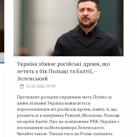
Україна збиває російські дрони, що
летять у бік Польщі та Балтії, –
Зеленський
31.05.2026 19:39
Президент розкрив справжню мету Путіна за
цими атаками Україна намагається
перехоплювати всі російські дрони, навіть ті, що
рухаються в напрямку Румунії, Молдови, Польщі
чи країн Балтії. Про це повідомляє РБК-Україна з
посиланням на Володимира Зеленського.
Читайте також: Тільки тиск на Росію зупинить