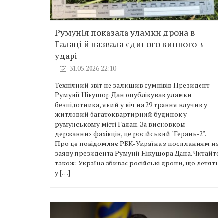
Румунія показала уламки дрона в
Галаці й назвала єдиного винного в
ударі
31.05.2026 22:10
Технічний звіт не залишив сумнівів Президент
Румунії Нікушор Дан опублікував уламки
безпілотника, який у ніч на 29 травня влучив у
житловий багатоквартирний будинок у
румунському місті Галац. За висновком
державних фахівців, це російський "Герань-2".
Про це повідомляє РБК-Україна з посиланням н
заяву президента Румунії Нікушора Дана. Читайт
також: Україна збиває російські дрони, що летят
у […]