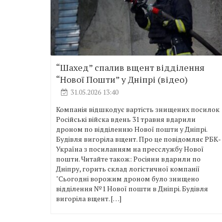
“Шахед” спалив вщент відділення
“Нової Пошти” у Дніпрі (відео)
31.05.2026 13:40
Компанія відшкодує вартість знищених посилок
Російські війска вдень 31 травня вдарили
дроном по відділенню Нової пошти у Дніпрі.
Будівля вигоріла вщент. Про це повідомляє РБК-
Україна з посиланням на пресслужбу Нової
пошти. Читайте також: Росіяни вдарили по
Дніпру, горить склад логістичної компанії
"Сьогодні ворожим дроном було знищено
відділення №1 Нової пошти в Дніпрі. Будівля
вигоріла вщент. […]