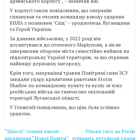
армійського корпусу", – зазначив він.
У корпусі також повідомили, що операцію
спланував та очолив командир взводу ударних
БПЛА з позивним "Схід" – уродженець Луганщини
та Герой України.
За даними військових, у 2022 році він
десантувався до оточеного Маріуполя, а після
завершення оборони міста самостійно вийшов на
підконтрольну Україні територію, за що отримав
найвищу державну нагороду.
Крім того, наприкінці травня Повітряні сили ЗСУ
завдали удару крилатими ракетами Storm
Shadow по командному пункту та вузлу зв'язку
російських військ на тимчасово окупованій
території Луганської області.
У Генштабі повідомили, що ціль була успішно
уражена.
Навігація
“Шахед” спалив вщент
Тільки тиск на Росію
записів
відділення “Нової Пошти”
зупинить регулярні удари