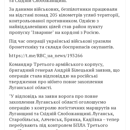
та Східній Слобожанщині.
За даними військових, безпілотники працювали
на відстані понад 205 кілометрів углиб території,
контрольованої противником. Однією з
найвіддаленіших цілей став район пункту
пропуску "Ізварине" на кордоні з Росією.
Під час операції українські військові уразили
бронетехніку та склади боєприпасів окупантів.
https://t.me/RBC_ua_news/193266
Командир Третього армійського корпусу,
бригадний генерал Андрій Білецький заявив, що
операція стала відповіддю на російські
твердження про нібито повне захоплення
Луганської області.
"У відповідь на заяви ворога про повне
захоплення Луганської області оголошуємо
операцію з контролю логістичних маршрутів на
Луганщині та Східній Слобожанщині. Луганськ,
Старобільськ, Алчевськ, Брянка, Кадіївка – тепер
перебувають під контролем БПЛА Третього