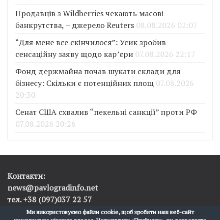
Продавців з Wildberries чекають масові
банкрутства, – джерело Reuters
08.08.2026 02:07
“Для мене все скінчилося”: Усик зробив
сенсаційну заяву щодо кар’єри
07.08.2026 22:17
Фонд держмайна почав шукати склади для
бізнесу: Скільки є потенційних площ
07.08.2026
20:30
Сенат США схвалив “пекельні санкції” проти РФ
07.08.2026 20:26
Контакти:
news@pavlogradinfo.net
тел. +38 (097)037 22 57
Ми використовуємо файли cookie, щоб зробити наш веб-сайт