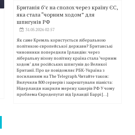
Британія б’є на сполох через країну ЄС,
яка стала “чорним ходом” для
шпигунів РФ
31.05.2026 02:57
Як саме Кремль користується ліберальною
політикою європейської держави? Британські
чиновники попередили Ірландію: через
ліберальну візову політику країна стала "чорним
ходом" для російських шпигунів до Великої
Британії. Про це повідомляє РБК-Україна з
посиланням на The Telegraph. Читайте також:
Вилучили 800 серверів і заарештували піаніста:
Нідерланди накрили мережу хакерів РФ У чому
проблема Євродепутат від Ірландії Баррі […]