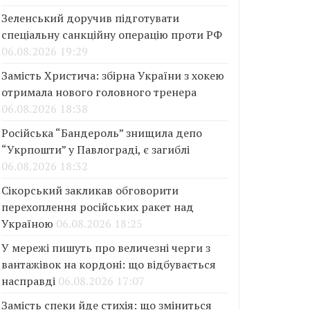
Зеленський доручив підготувати
спеціальну санкційну операцію проти РФ
06.08.2026 19:29
Замість Христича: збірна України з хокею
отримала нового головного тренера
06.08.2026 18:38
Російська “Бандероль” знищила депо
“Укрпошти” у Павлограді, є загиблі
06.08.2026 18:32
Сікорський закликав обговорити
перехоплення російських ракет над
Україною
06.08.2026 18:25
У мережі пишуть про величезні черги з
вантажівок на кордоні: що відбувається
насправді
06.08.2026 17:07
Замість спеки йде стихія: що зміниться