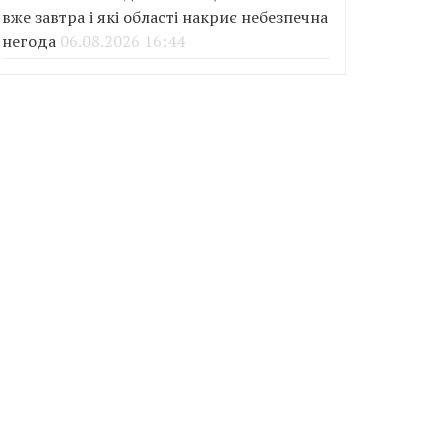
вже завтра і які області накриє небезпечна
негода
06.08.2026 16:44