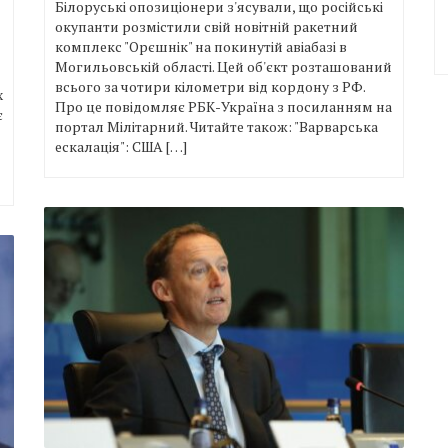
Білоруські опозиціонери з'ясували, що російські
окупанти розмістили свій новітній ракетний
комплекс "Орєшнік" на покинутій авіабазі в
Могильовській області. Цей об'єкт розташований
всього за чотири кілометри від кордону з РФ.
х
Про це повідомляє РБК-Україна з посиланням на
є
портал Мілітарний. Читайте також: "Варварська
ескалація": США […]