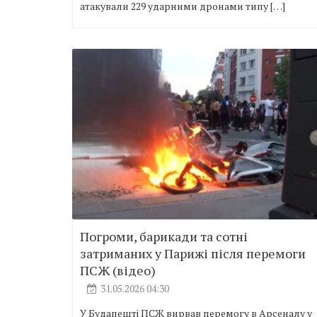
атакували 229 ударними дронами типу […]
Погроми, барикади та сотні
затриманих у Парижі після перемоги
ПСЖ (відео)
31.05.2026 04:30
У Будапешті ПСЖ вирвав перемогу в Арсеналу у