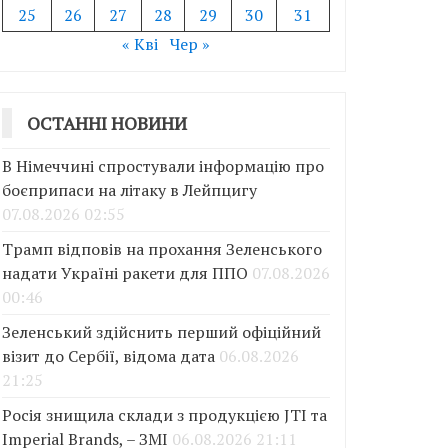
25
26
27
28
29
30
31
« Кві
Чер »
ОСТАННІ НОВИНИ
В Німеччині спростували інформацію про
боєприпаси на літаку в Лейпцигу
07.08.2026 02:55
Трамп відповів на прохання Зеленського
надати Україні ракети для ППО
07.08.2026
00:46
Зеленський здійснить перший офіційний
візит до Сербії, відома дата
06.08.2026
21:25
Росія знищила склади з продукцією JTI та
Imperial Brands, – ЗМІ
06.08.2026 21:11