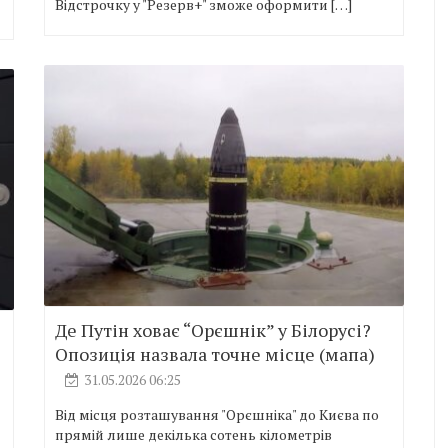
Відстрочку у "Резерв+" зможе оформити […]
Де Путін ховає “Орєшнік” у Білорусі?
Опозиція назвала точне місце (мапа)
31.05.2026 06:25
Від місця розташування "Орєшніка" до Києва по
прямій лише декілька сотень кілометрів