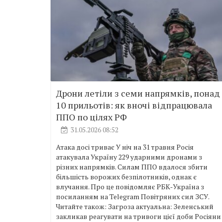
Дрони летіли з семи напрямків, понад
10 прильотів: як вночі відпрацювала
ППО по цілях РФ
31.05.2026 08:52
Атака досі триває У ніч на 31 травня Росія
атакувала Україну 229 ударними дронами з
різних напрямків. Силам ППО вдалося збити
більшість ворожих безпілотників, однак є
влучання. Про це повідомляє РБК-Україна з
посиланням на Telegram Повітряних сил ЗСУ.
Читайте також: Загроза актуальна: Зеленський
закликав реагувати на тривоги цієї доби Росіяни