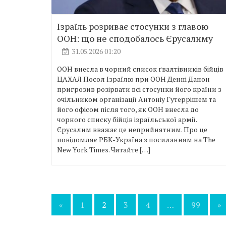
Ізраїль розриває стосунки з главою
ООН: що не сподобалось Єрусалиму
31.05.2026 01:20
ООН внесла в чорний список ґвалтівників бійців
ЦАХАЛ Посол Ізраїлю при ООН Денні Данон
пригрозив розірвати всі стосунки його країни з
очільником організації Антоніу Гутеррішем та
його офісом після того, як ООН внесла до
чорного списку бійців ізраїльської армії.
Єрусалим вважає це неприйнятним. Про це
повідомляє РБК-Україна з посиланням на The
New York Times. Читайте […]
Пагінація
«
1
2
3
4
…
99
»
записів