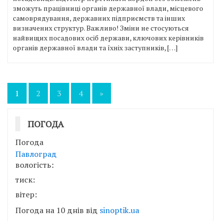
зможуть працівниці органів державної влади, місцевого
самоврядування, державних підприємств та інших
визначених структур. Важливо! Зміни не стосуються
найвищих посадових осіб держави, ключових керівників
органів державної влади та їхніх заступників, […]
Пагінація
1
2
3
4
»
записів
ПОГОДА
Погода
Павлоград
вологість:
тиск:
вітер:
Погода на 10 днів від
sinoptik.ua