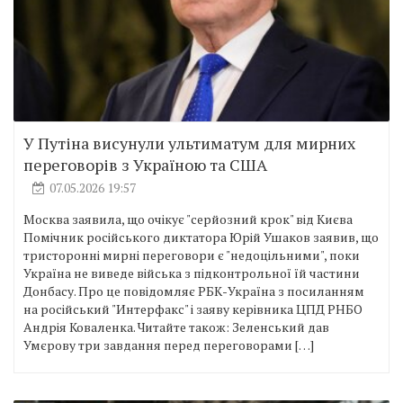
У Путіна висунули ультиматум для мирних
переговорів з Україною та США
07.05.2026 19:57
Москва заявила, що очікує "серйозний крок" від Києва
Помічник російського диктатора Юрій Ушаков заявив, що
тристоронні мирні переговори є "недоцільними", поки
Україна не виведе війська з підконтрольної їй частини
Донбасу. Про це повідомляє РБК-Україна з посиланням
на російський "Интерфакс" і заяву керівника ЦПД РНБО
Андрія Коваленка. Читайте також: Зеленський дав
Умєрову три завдання перед переговорами […]