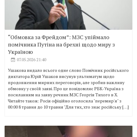
“Обмовка за Фрейдом”: МЗС упіймало
помічника Путіна на брехні щодо миру з
Україною
07.05.2026 21:40
Ушакова видало всього одне слово Помічник російського
диктатора Юрій Ушаков висунув ультиматум щодо
продовження мирних переговорів, але зробив важливу
обмовку у своїй заяві. Про це повідомляє РБК-Україна з
посиланням на заяву речник МЗС Георгія Тихого в X.
Читайте також: Росія офіційно оголосила "перемир'я" з
00:00 8 травня до 10 травня "Для тих, хто знає російську […]