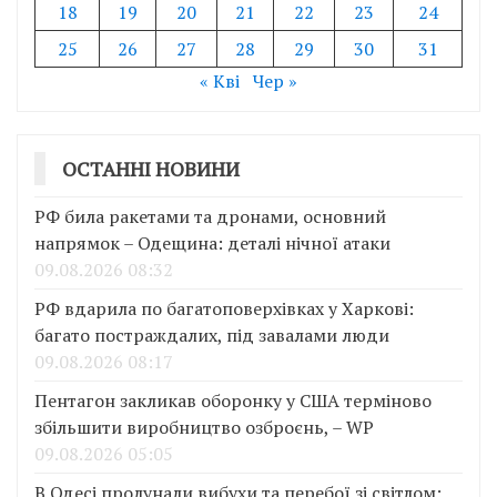
18
19
20
21
22
23
24
25
26
27
28
29
30
31
« Кві
Чер »
ОСТАННІ НОВИНИ
РФ била ракетами та дронами, основний
напрямок – Одещина: деталі нічної атаки
09.08.2026 08:32
РФ вдарила по багатоповерхівках у Харкові:
багато постраждалих, під завалами люди
09.08.2026 08:17
Пентагон закликав оборонку у США терміново
збільшити виробництво озброєнь, – WP
09.08.2026 05:05
В Одесі пролунали вибухи та перебої зі світлом: