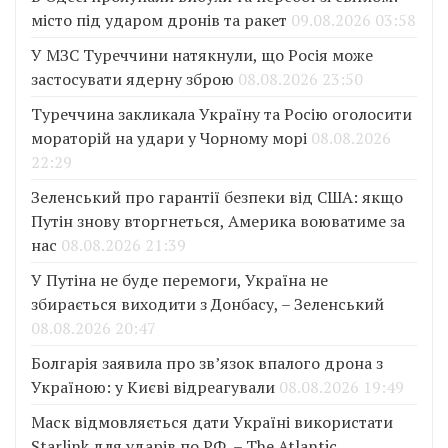
місто під ударом дронів та ракет
09.08.2026 03:58
У МЗС Туреччини натякнули, що Росія може
застосувати ядерну зброю
08.08.2026 23:50
Туреччина закликала Україну та Росію оголосити
мораторій на удари у Чорному морі
08.08.2026
22:29
Зеленський про гарантії безпеки від США: якщо
Путін знову вторгнеться, Америка воюватиме за
нас
08.08.2026 21:39
У Путіна не буде перемоги, Україна не
збирається виходити з Донбасу, – Зеленський
08.08.2026 20:47
Болгарія заявила про зв’язок впалого дрона з
Україною: у Києві відреагували
08.08.2026 19:49
Маск відмовляється дати Україні використати
Starlink для ударів по РФ, – The Atlantic