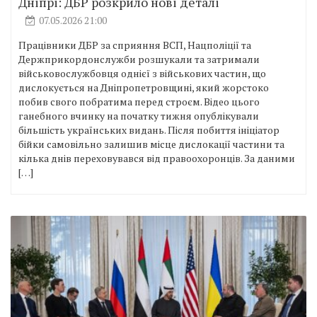
Дніпрі: ДБР розкрило нові деталі
07.05.2026 21:00
Працівники ДБР за сприяння ВСП, Нацполіції та
Держприкордонслужби розшукали та затримали
військовослужбовця однієї з військових частин, що
дислокується на Дніпропетровщині, який жорстоко
побив свого побратима перед строєм. Відео цього
ганебного вчинку на початку тижня опублікували
більшість українських видань. Після побиття ініціатор
бійки самовільно залишив місце дислокації частини та
кілька днів переховувався від правоохоронців. За даними
[…]