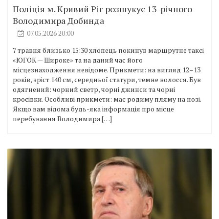
Поліція м. Кривий Ріг розшукує 13-річного
Володимира Добинда
07.05.2026 20:00
7 травня близько 15:30 хлопець покинув маршрутне таксі
«ЮГОК — Широке» та на даний час його
місцезнаходження невідоме. Прикмети: на вигляд 12–13
років, зріст 140 см, середньої статури, темне волосся. Був
одягнений: чорний светр, чорні джинси та чорні
кросівки. Особливі прикмети: має родиму пляму на нозі.
Якщо вам відома будь-яка інформація про місце
перебування Володимира […]