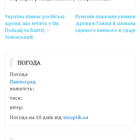
Навігація
Україна збиває російські
Румунія показала уламки
записів
дрони, що летять у бік
дрона в Галаці й назвала
Польщі та Балтії, –
єдиного винного в ударі
Зеленський
ПОГОДА
Погода
Павлоград
вологість:
тиск:
вітер:
Погода на 10 днів від
sinoptik.ua