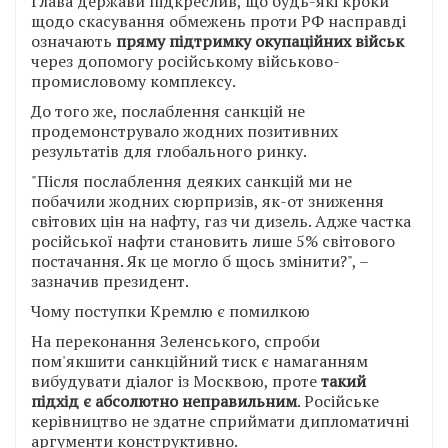
Глава держави підкреслив, що будь-які кроки
щодо скасування обмежень проти РФ насправді
означають
пряму підтримку окупаційних військ
через допомогу російському військово-
промисловому комплексу.
До того же, послаблення санкцій не
продемонструвало жодних позитивних
результатів для глобального ринку.
"Після послаблення деяких санкцій ми не
побачили жодних сюрпризів, як-от зниження
світових цін на нафту, газ чи дизель. Адже частка
російської нафти становить лише 5% світового
постачання. Як це могло б щось змінити?", –
зазначив президент.
Чому поступки Кремлю є помилкою
На переконання Зеленського, спроби
пом'якшити санкційний тиск є намаганням
вибудувати діалог із Москвою, проте
такий
підхід є абсолютно неправильним
. Російське
керівництво не здатне сприймати дипломатичні
аргументи конструктивно.