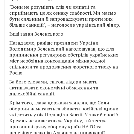
"Вони не розуміють слів чи емпатії та
сприймають це як ознаку слабкості. Ми маємо
бути сильними й запроваджувати проти них
більше санкцій", – наголосив український лідер.
Інші заяви Зеленського
Нагадаємо, раніше президент України
Володимир Зеленський наголошував, що для
припинення регулярних обстрілів українських
міст необхідна консолідація міжнародної
спільноти та продовження жорсткого тиску на
Росію.
За його словами, світові лідери мають
активізувати економічні обмеження та
далекобійні санкції.
Крім того, глава держави заявляв, що Сили
оборони намагаються збивати російські дрони,
які летять у бік Польщі та Балтії. У такий спосіб
Кремль не лише атакує Україну, а й тестує
протиповітряну оборону країн НАТО та
перевіряє реакцію Альянсу на провокації.