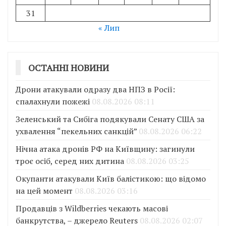
31
« Лип
ОСТАННІ НОВИНИ
Дрони атакували одразу два НПЗ в Росії:
спалахнули пожежі
08.08.2026 08:11
Зеленський та Сибіга подякували Сенату США за
ухвалення “пекельних санкцій”
08.08.2026 06:22
Нічна атака дронів РФ на Київщину: загинули
троє осіб, серед них дитина
08.08.2026 03:25
Окупанти атакували Київ балістикою: що відомо
на цей момент
08.08.2026 03:16
Продавців з Wildberries чекають масові
банкрутства, – джерело Reuters
08.08.2026 02:07