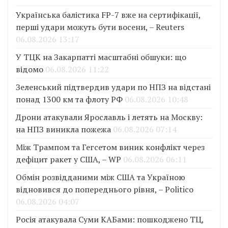
Українська балістика FP-7 вже на сертифікації,
перші удари можуть бути восени, – Reuters
06.08.2026 13:17
У ТЦК на Закарпатті масштабні обшуки: що
відомо
06.08.2026 11:22
Зеленський підтвердив удари по НПЗ на відстані
понад 1300 км та флоту РФ
06.08.2026 10:48
Дрони атакували Ярославль і летять на Москву:
на НПЗ виникла пожежа
06.08.2026 07:14
Між Трампом та Гегсетом виник конфлікт через
дефіцит ракет у США, – WP
06.08.2026 06:11
Обмін розвідданими між США та Україною
відновився до попереднього рівня, – Politico
06.08.2026 04:07
Росія атакувала Суми КАБами: пошкоджено ТЦ,