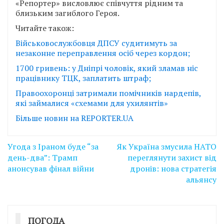
«Репортер» висловлює співчуття рідним та
близьким загиблого Героя.
Читайте також:
Військовослужбовця ДПСУ судитимуть за
незаконне переправлення осіб через кордон;
1700 гривень: у Дніпрі чоловік, який зламав ніс
працівнику ТЦК, заплатить штраф;
Правоохоронці затримали помічників нардепів,
які займалися «схемами для ухилянтів»
Більше новин на REPORTER.UA
Навігація
Угода з Іраном буде “за
Як Україна змусила НАТО
записів
день-два”: Трамп
переглянути захист від
анонсував фінал війни
дронів: нова стратегія
альянсу
ПОГОДА