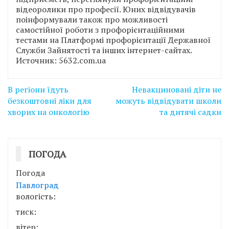
відеоролики про професії. Юних відвідувачів
поінформували також про можливості
самостійної роботи з профорієнтаційними
тестами на Платформі профорієнтації Державної
Служби Зайнятості та інших інтернет-сайтах.
Источник: 5632.com.ua
Навігація
В регіони їдуть
Невакциновані діти не
записів
безкоштовні ліки для
можуть відвідувати школи
хворих на онкологію
та дитячі садки
ПОГОДА
Погода
Павлоград
вологість:
тиск:
вітер: