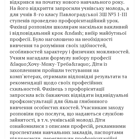
відкрився на початку нового навчального року.
На його відкриття запросили учнівську молодь, а
для учнів 8-го класу Павлоградської ЗШ №3 І-ІІІ
ступенів проведено профорієнтаційний урок.
Фахівці розповіли школярам наскільки важливий
і відповідальний крок &ndash; вибір майбутньої
професії. Було наголошено на необхідності
вивчення та розуміння своїх здібностей,
особливостей характеру і физичних можливостей.
Учням нагадали формулу вибору професії
&laquo;Хочу-Можу-Треба&raquo;. Діти із
захопленням пройшли тестування на
комп`ютерах, отримали відповідні результати та
рекомендації щодо своїх професійних
схильностей. Фахівець з профорієнтації
запросила всіх бажаючих відвідати індивідуальні
профконсультації для більш глибинного
вивчення особистих якостей. Учасникам заходу
розповіли про послуги, що надаються службою
зайнятості, в т.ч. учнівській молоді. Діти
ознайомилися з описами професій, рекламними
проспектами навчальних закладів, паспортами
підприємств, переглянули профорієнтаційні