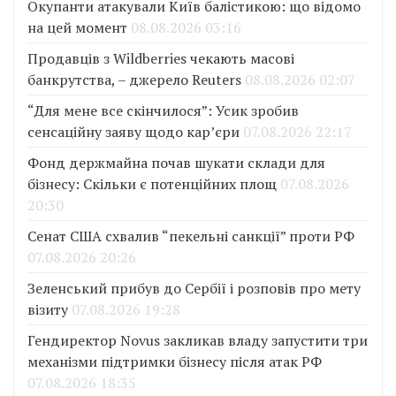
Окупанти атакували Київ балістикою: що відомо
на цей момент
08.08.2026 03:16
Продавців з Wildberries чекають масові
банкрутства, – джерело Reuters
08.08.2026 02:07
“Для мене все скінчилося”: Усик зробив
сенсаційну заяву щодо кар’єри
07.08.2026 22:17
Фонд держмайна почав шукати склади для
бізнесу: Скільки є потенційних площ
07.08.2026
20:30
Сенат США схвалив “пекельні санкції” проти РФ
07.08.2026 20:26
Зеленський прибув до Сербії і розповів про мету
візиту
07.08.2026 19:28
Гендиректор Novus закликав владу запустити три
механізми підтримки бізнесу після атак РФ
07.08.2026 18:35