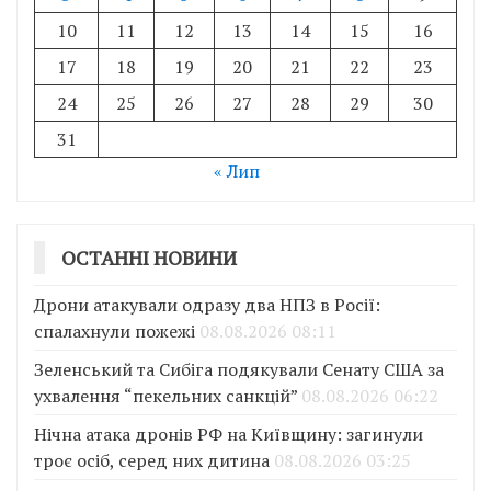
10
11
12
13
14
15
16
17
18
19
20
21
22
23
24
25
26
27
28
29
30
31
« Лип
ОСТАННІ НОВИНИ
Дрони атакували одразу два НПЗ в Росії:
спалахнули пожежі
08.08.2026 08:11
Зеленський та Сибіга подякували Сенату США за
ухвалення “пекельних санкцій”
08.08.2026 06:22
Нічна атака дронів РФ на Київщину: загинули
троє осіб, серед них дитина
08.08.2026 03:25