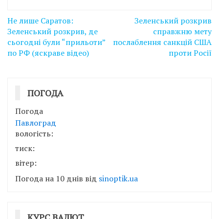
Навігація
Не лише Саратов:
Зеленський розкрив
записів
Зеленський розкрив, де
справжню мету
сьогодні були “прильоти”
послаблення санкцій США
по РФ (яскраве відео)
проти Росії
ПОГОДА
Погода
Павлоград
вологість:
тиск:
вітер:
Погода на 10 днів від
sinoptik.ua
КУРС ВАЛЮТ