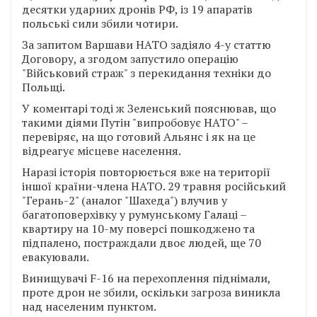
десятки ударних дронів РФ, із 19 апаратів
польські сили збили чотири.
За запитом Варшави НАТО задіяло 4-у статтю
Договору, а згодом запустило операцію
"Військовий страж" з перекидання техніки до
Польщі.
У коментарі тоді ж Зеленський пояснював, що
такими діями Путін "випробовує НАТО" –
перевіряє, на що готовий Альянс і як на це
відреагує місцеве населення.
Наразі історія повторюється вже на території
іншої країни-члена НАТО. 29 травня російський
"Герань-2" (аналог "Шахеда") влучив у
багатоповерхівку у румунському Галаці –
квартиру на 10-му поверсі пошкоджено та
підпалено, постраждали двоє людей, ще 70
евакуювали.
Винищувачі F-16 на перехоплення піднімали,
проте дрон не збили, оскільки загроза виникла
над населеним пунктом.