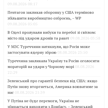
09.08.2026 08:17
Пентагон закликав оборонку у США терміново
збільшити виробництво озброєнь, – WP
09.08.2026 05:05
В Одесі пролунали вибухи та перебої зі світлом:
місто під ударом дронів та ракет
09.08.2026 03:58
У МЗС Туреччини натякнули, що Росія може
застосувати ядерну зброю
08.08.2026 23:50
Туреччина закликала Україну та Росію оголосити
мораторій на удари у Чорному морі
08.08.2026
22:29
Зеленський про гарантії безпеки від США: якщо
Путін знову вторгнеться, Америка воюватиме за
нас
08.08.2026 21:39
У Путіна не буде перемоги, Україна не
збирається виходити з Донбасу, – Зеленський