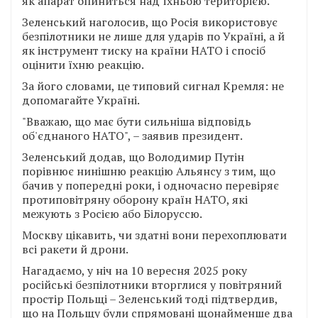
як апарат опиниться над їхньою територією.
Зеленський наголосив, що Росія використовує
безпілотники не лише для ударів по Україні, а й
як інструмент тиску на країни НАТО і спосіб
оцінити їхню реакцію.
За його словами, це типовий сигнал Кремля: не
допомагайте Україні.
"Вважаю, що має бути сильніша відповідь
об'єднаного НАТО", – заявив президент.
Зеленський додав, що Володимир Путін
порівнює нинішню реакцію Альянсу з тим, що
бачив у попередні роки, і одночасно перевіряє
протиповітряну оборону країн НАТО, які
межують з Росією або Білоруссю.
Москву цікавить, чи здатні вони перехоплювати
всі ракети й дрони.
Нагадаємо, у ніч на 10 вересня 2025 року
російські безпілотники вторглися у повітряний
простір Польщі – Зеленський тоді підтвердив,
що на Польщу були спрямовані щонайменше два