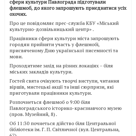
сфери культури Павлограда підготували
флешмоб, до якого запрошують приєднатися усіх
охочих.
Про це повідомляє прес-служба КБУ «Міський
культурно-дозвільницький центр» .
Працівники сфери культури міста запрошують
городян прийняти участь у флешмобі,
присвяченому Дню української писемності та
мови.
Проходитиме захід на різних локаціях – біля
міських закладів культури.
Гостей свята очікують творчі виступи, читання
віршів, мистецькі акції та інші сюрпризи, які
приготували працівники культури.
Розпочнеться флешмоб о 9:00 біля
Павлоградського історико-краєзнавчого музею
(пров. Музейний, 8) .
Об 11:30 почнеться дійство біля Центральної
бібліотеки ім. Г. П. Світличної (вул. Центральна,
67) .