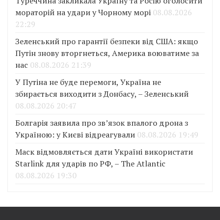
Туреччина закликала Україну та Росію оголосити
мораторій на удари у Чорному морі
08.08.2026
22:29
Зеленський про гарантії безпеки від США: якщо
Путін знову вторгнеться, Америка воюватиме за
нас
08.08.2026 21:39
У Путіна не буде перемоги, Україна не
збирається виходити з Донбасу, – Зеленський
08.08.2026 20:47
Болгарія заявила про зв’язок впалого дрона з
Україною: у Києві відреагували
08.08.2026 19:49
Маск відмовляється дати Україні використати
Starlink для ударів по РФ, – The Atlantic
08.08.2026 19:30