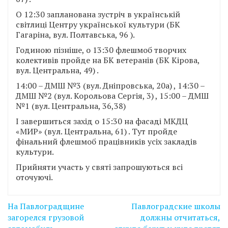
О 12:30 запланована зустріч в українській
світлиці Центру української культури (БК
Гагаріна, вул. Полтавська, 96 ).
Годиною пізніше, о 13:30 флешмоб творчих
колективів пройде на БК ветеранів (БК Кірова,
вул. Центральна, 49) .
14:00 – ДМШ №3 (вул. Дніпровська, 20а) , 14:30 –
ДМШ №2 (вул. Корольова Сергія, 3) , 15:00 – ДМШ
№1 (вул. Центральна, 36,38)
І завершиться захід о 15:30 на фасаді МКДЦ
«МИР» (вул. Центральна, 61) . Тут пройде
фінальний флешмоб працівників усіх закладів
культури.
Прийняти участь у святі запрошуються всі
оточуючі.
Навігація
На Павлоградщине
Павлоградские школы
записів
загорелся грузовой
должны отчитаться,