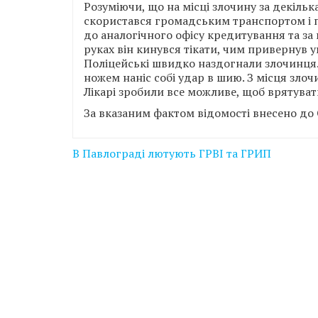
Розуміючи, що на місці злочину за декіль
скористався громадським транспортом і пер
до аналогічного офісу кредитування та за
руках він кинувся тікати, чим привернув 
Поліцейські швидко наздогнали злочинця.
ножем наніс собі удар в шию. З місця зло
Лікарі зробили все можливе, щоб врятуват
За вказаним фактом відомості внесено до ЄР
Навігація
В Павлограді лютують ГРВІ та ГРИП
записів