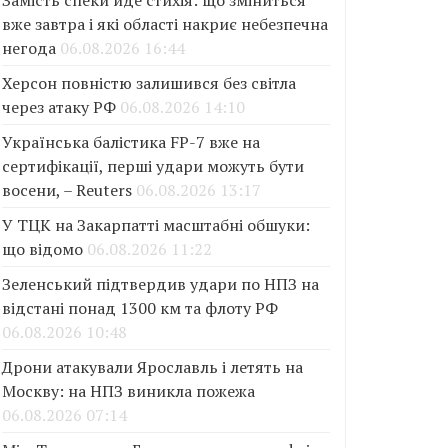
Замість спеки йде стихія: що зміниться
вже завтра і які області накриє небезпечна
негода
06.08.2026 16:44
Херсон повністю залишився без світла
через атаку РФ
06.08.2026 14:10
Українська балістика FP-7 вже на
сертифікації, перші удари можуть бути
восени, – Reuters
06.08.2026 13:17
У ТЦК на Закарпатті масштабні обшуки:
що відомо
06.08.2026 11:22
Зеленський підтвердив удари по НПЗ на
відстані понад 1300 км та флоту РФ
06.08.2026 10:48
Дрони атакували Ярославль і летять на
Москву: на НПЗ виникла пожежа
06.08.2026 07:14