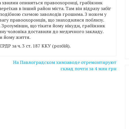
ка хвилин опиняться правоохоронці, грабіжник
еїхав в інший район міста. Там він відразу забіг
 подібною схемою заволодів грошима. З ножем у
увагу правоохоронців, що знаходилися поблизу.
 Зрозумівши, що тікати йому нікуди, грабіжник
чину чоловіка доставили до медичного закладу.
и йому життя.
ДР за ч. 3 ст. 187 ККУ (розбій).
На Павлоградском химзаводе отремонтируют
склад почти за 4 млн грн