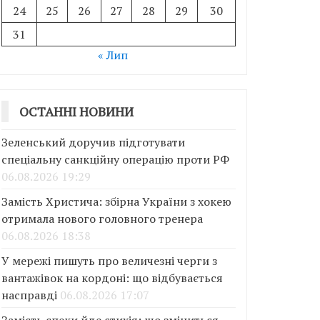
24
25
26
27
28
29
30
31
« Лип
ОСТАННІ НОВИНИ
Зеленський доручив підготувати
спеціальну санкційну операцію проти РФ
06.08.2026 19:29
Замість Христича: збірна України з хокею
отримала нового головного тренера
06.08.2026 18:38
У мережі пишуть про величезні черги з
вантажівок на кордоні: що відбувається
насправді
06.08.2026 17:07