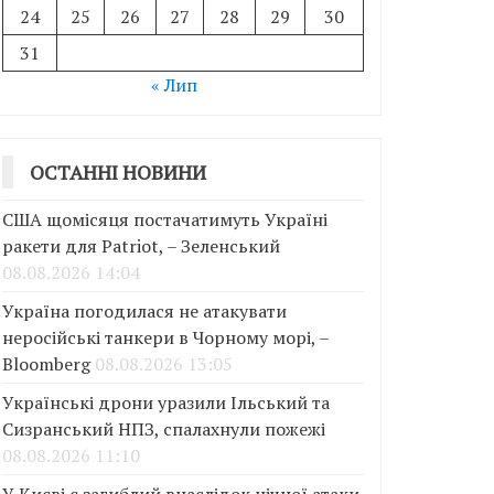
24
25
26
27
28
29
30
31
« Лип
ОСТАННІ НОВИНИ
США щомісяця постачатимуть Україні
ракети для Patriot, – Зеленський
08.08.2026 14:04
Україна погодилася не атакувати
неросійські танкери в Чорному морі, –
Bloomberg
08.08.2026 13:05
Українські дрони уразили Ільський та
Сизранський НПЗ, спалахнули пожежі
08.08.2026 11:10