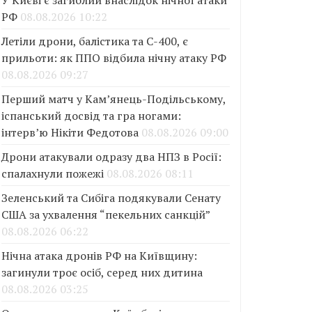
У Києві є загиблий внаслідок нічної атаки
РФ
08.08.2026 10:22
Летіли дрони, балістика та С-400, є
прильоти: як ППО відбила нічну атаку РФ
08.08.2026 09:27
Перший матч у Кам’янець-Подільському,
іспанський досвід та гра ногами:
інтерв’ю Нікіти Федотова
08.08.2026 09:00
Дрони атакували одразу два НПЗ в Росії:
спалахнули пожежі
08.08.2026 08:11
Зеленський та Сибіга подякували Сенату
США за ухвалення “пекельних санкцій”
08.08.2026 06:22
Нічна атака дронів РФ на Київщину:
загинули троє осіб, серед них дитина
08.08.2026 03:25