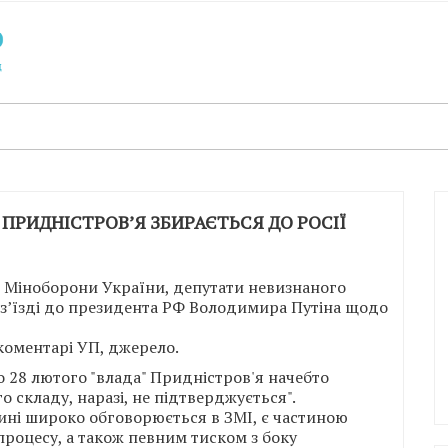
О ПРИДНІСТРОВ’Я ЗБИРАЄТЬСЯ ДО РОСІЇ
 Міноборони України, депутати невизнаного
 з’їзді до президента РФ Володимира Путіна щодо
коментарі УП, джерело.
 28 лютого "влада" Придністров'я начебто
о складу, наразі, не підтверджується".
нині широко обговорюється в ЗМІ, є частиною
роцесу, а також певним тиском з боку