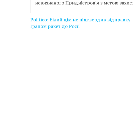
невизнаного Придністров'я з метою захист
Навігація
Politico: Білий дім не підтвердив відправку
записів
Іраном ракет до Росії