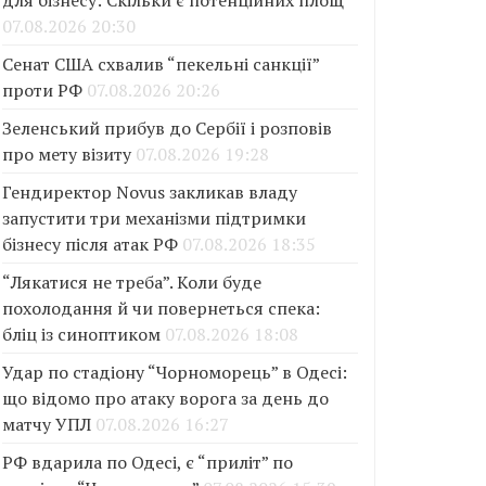
для бізнесу: Скільки є потенційних площ
07.08.2026 20:30
Сенат США схвалив “пекельні санкції”
проти РФ
07.08.2026 20:26
Зеленський прибув до Сербії і розповів
про мету візиту
07.08.2026 19:28
Гендиректор Novus закликав владу
запустити три механізми підтримки
бізнесу після атак РФ
07.08.2026 18:35
“Лякатися не треба”. Коли буде
похолодання й чи повернеться спека:
бліц із синоптиком
07.08.2026 18:08
Удар по стадіону “Чорноморець” в Одесі:
що відомо про атаку ворога за день до
матчу УПЛ
07.08.2026 16:27
РФ вдарила по Одесі, є “приліт” по