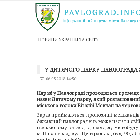
НОВИНИ УКРАЇНИ ТА СВІТУ
У ДИТЯЧОГО ПАРКУ ПАВЛОГРАДА 
06.03.2018 14:50
Наразі у Павлограді проводяться громадс
назви Дитячому парку, який розташований 
міського голови Віталій Мовчан на чергов
Зараз приймаються пропозиції мешканців 
бажаючий павлоградець може надати свій
письмовому вигляді до відділу містобудув
м. Павлоград, вул. Центральна, буд. 90, а
arhitektura_pvlg@i.ua
.