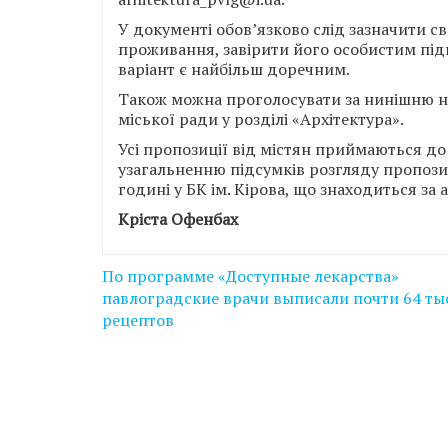
У документі обов’язково слід зазначити сво
проживання, завірити його особистим під
варіант є найбільш доречним.
Також можна проголосувати за нинішню на
міської ради у розділі «Архітектура».
Усі пропозиції від містян приймаються до
узагальненню підсумків розгляду пропозиц
годині у БК ім. Кірова, що знаходиться за
Кріста Офенбах
Навігація
По программе «Доступные лекарства»
записів
павлоградские врачи выписали почти 64 тыс
рецептов