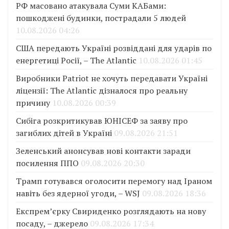
РФ масовано атакувала Суми КАБами:
пошкоджені будинки, пострадали 5 людей
10.08.2026 04:26
США передають Україні розвіддані для ударів по
енергетиці Росії, – The Atlantic
10.08.2026 01:45
Виробники Patriot не хочуть передавати Україні
ліцензії: The Atlantic дізналося про реальну
причину
10.08.2026 00:39
Сибіга розкритикував ЮНІСЕФ за заяву про
загиблих дітей в Україні
09.08.2026 21:51
Зеленський анонсував нові контакти заради
посилення ППО
09.08.2026 20:30
Трамп готувався оголосити перемогу над Іраном
навіть без ядерної угоди, – WSJ
09.08.2026 18:36
Експрем’єрку Свириденко розглядають на нову
посаду, – джерело
09.08.2026 17:34