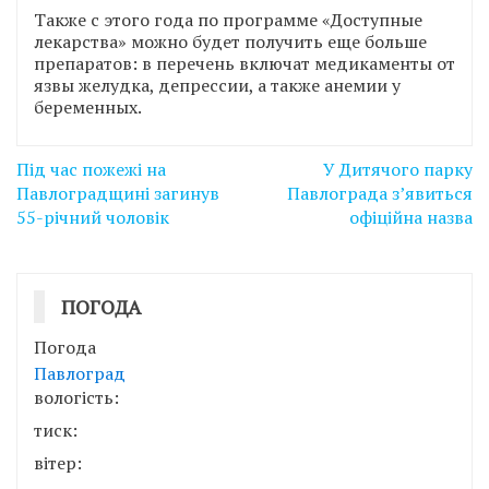
Также с этого года по программе «Доступные
лекарства» можно будет получить еще больше
препаратов: в перечень включат медикаменты от
язвы желудка, депрессии, а также анемии у
беременных.
Навігація
Під час пожежі на
У Дитячого парку
записів
Павлоградщині загинув
Павлограда з’явиться
55-річний чоловік
офіційна назва
ПОГОДА
Погода
Павлоград
вологість:
тиск:
вітер: