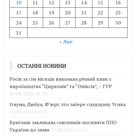
10
11
12
13
14
15
16
17
18
19
20
21
22
23
24
25
26
27
28
29
30
31
« Лип
ОСТАННІ НОВИНИ
Росія за сім місяців виконала річний план з
виробництва “Цирконів” та “Оніксів”, – ГУР
10.08.2026 08:28
Ітаума, Дюбуа, Ф’юрі: хто забере спадщину Усика
10.08.2026 07:45
Британія закликала союзників посилити ППО
України до зими
10.08.2026 05:31