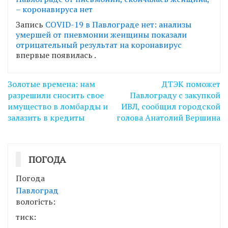
– коронавируса нет
Запись
СОVID-19 в Павлограде нет: анализы
умершей от пневмонии женщины показали
отрицательный результат на коронавирус
впервые появилась
.
Навігація
Золотые времена: нам
ДТЭК поможет
записів
разрешили сносить свое
Павлограду с закупкой
имущество в ломбарды и
ИВЛ, сообщил городской
залазить в кредиты
голова Анатолий Вершина
ПОГОДА
Погода
Павлоград
вологість:
тиск: