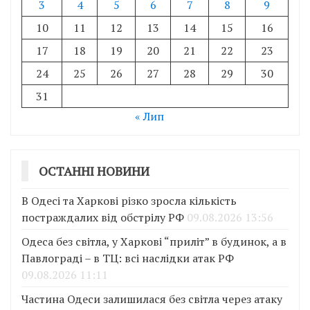
3
4
5
6
7
8
9
10
11
12
13
14
15
16
17
18
19
20
21
22
23
24
25
26
27
28
29
30
31
« Лип
ОСТАННІ НОВИНИ
В Одесі та Харкові різко зросла кількість
постраждалих від обстрілу РФ
09.08.2026 13:56
Одеса без світла, у Харкові “приліт” в будинок, а в
Павлограді – в ТЦ: всі наслідки атак РФ
09.08.2026 11:11
Частина Одеси залишилася без світла через атаку