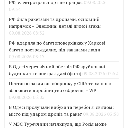
РФ, електротранспорт не працює
09.08.2026
09:34
РФ била ракетами та дронами, основний
напрямок – Одещина: деталі нічної атаки
09.08.2026 08:32
РФ вдарила по багатоповерхівках у Харкові:
багато постраждалих, під завалами люди
09.08.2026 08:17
В Одесі через нічний обстріл РФ зруйновані
будинки та є постраждалі (фото)
09.08.2026 07:52
Пентагон закликав оборонку у США терміново
збільшити виробництво озброєнь, – WP
09.08.2026 05:05
В Одесі пролунали вибухи та перебої зі світлом:
місто під ударом дронів та ракет
09.08.2026 03:58
У МЗС Туреччини натякнули, що Росія може