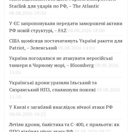
Starlink для ударів по РФ, – The Atlantic
08.08.2026 19:30
У ЄС запропонували передати заморожені активи
РФ новій структурі, – FAZ
08.08.2026 18:00
США щомісяця постачатимуть Україні ракети для
Patriot, – Зеленський
08.08.2026 14:04
Україна погодилася не атакувати неросійські
танкери в Чорному морі, – Bloomberg
08.08.2026
13:05
Українські дрони уразили Ільський та
Сизранський НПЗ, спалахнули пожежі
08.08.2026
11:10
У Києві є загиблий внаслідок нічної атаки РФ
08.08.2026 10:22
Летіли дрони, балістика та С-400, є прильоти: як
ППО відбила нічну атаку РФ
08.08.2026 09:27