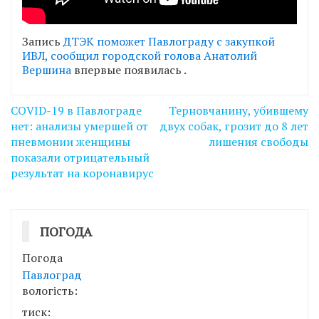
Запись
ДТЭК поможет Павлограду с закупкой
ИВЛ, сообщил городской голова Анатолий
Вершина
впервые появилась
.
Навігація
СОVID-19 в Павлограде
Терновчанину, убившему
записів
нет: анализы умершей от
двух собак, грозит до 8 лет
пневмонии женщины
лишения свободы
показали отрицательный
результат на коронавирус
ПОГОДА
Погода
Павлоград
вологість:
тиск: