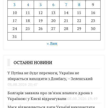
3
4
5
6
7
8
9
10
11
12
13
14
15
16
17
18
19
20
21
22
23
24
25
26
27
28
29
30
31
« Лип
ОСТАННІ НОВИНИ
У Путіна не буде перемоги, Україна не
збирається виходити з Донбасу, – Зеленський
08.08.2026 20:47
Болгарія заявила про зв’язок впалого дрона з
Україною: у Києві відреагували
08.08.2026 19:49
Маск відмовляється дати Україні використати