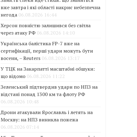
Замість спеки йде стихія: що зміниться
вже завтра і які області накриє небезпечна
негода
06.08.2026 16:44
Херсон повністю залишився без світла
через атаку РФ
06.08.2026 14:10
Українська балістика FP-7 вже на
сертифікації, перші удари можуть бути
восени, – Reuters
06.08.2026 13:17
У ТЦК на Закарпатті масштабні обшуки:
що відомо
06.08.2026 11:22
Зеленський підтвердив удари по НПЗ на
відстані понад 1300 км та флоту РФ
06.08.2026 10:48
Дрони атакували Ярославль і летять на
Москву: на НПЗ виникла пожежа
06.08.2026 07:14