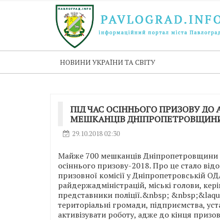
НОВИНИ УКРАЇНИ ТА СВІТУ
ПІД ЧАС ОСІННЬОГО ПРИЗОВУ ДО 
МЕШКАНЦІВ ДНІПРОПЕТРОВЩИН
29.10.2018 02:30
Майже 700 мешканців Дніпропетровщини в
осіннього призову-2018. Про це стало від
призовної комісії у Дніпропетровській ОД
райдержадміністрацій, міські голови, кері
представники поліції.&nbsp; &nbsp;&laqu
територіальні громади, підприємства, уста
активізувати роботу, адже до кінця призов