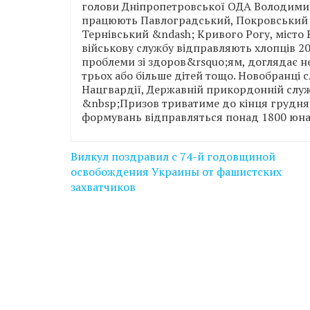
голови Дніпропетровської ОДА Володими
працюють Павлоградський, Покровський 
Тернівський &ndash; Кривого Рогу, місто 
військову службу відправляють хлопців 20-
проблеми зі здоров&rsquo;ям, доглядає не
трьох або більше дітей тощо. Новобранці 
Нацгвардії, Державній прикордонній служ
&nbsp;Призов триватиме до кінця грудня.
формувань відправляться понад 1800 юнак
Навігація
Вилкул поздравил с 74-й годовщиной
записів
освобождения Украины от фашистских
захватчиков