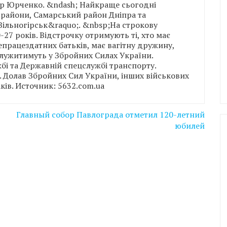
р Юрченко. &ndash; Найкраще сьогодні
райони, Самарський район Дніпра та
Вільногірськ&raquo;. &nbsp;На строкову
27 років. Відстрочку отримують ті, хто має
працездатних батьків, має вагітну дружину,
служитимуть у Збройних Силах України.
бі та Державній спецслужбі транспорту.
 Долав Збройних Сил України, інших військових
ів. Источник: 5632.com.ua
Главный собор Павлограда отметил 120-летний
юбилей