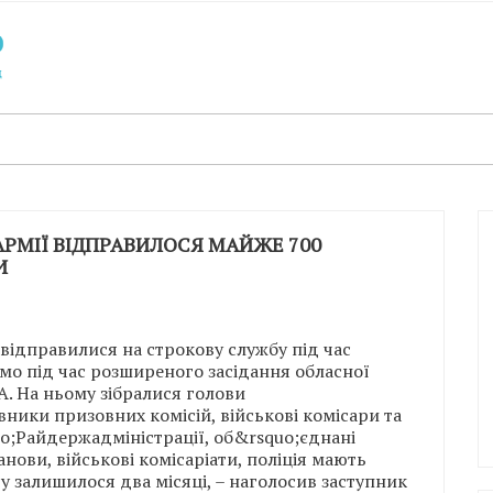
АРМІЇ ВІДПРАВИЛОСЯ МАЙЖЕ 700
И
ідправилися на строкову службу під час
омо під час розширеного засідання обласної
А. На ньому зібралися голови
вники призовних комісій, військові комісари та
o;Райдержадміністрації, об&rsquo;єднані
нови, військові комісаріати, поліція мають
у залишилося два місяці, – наголосив заступник