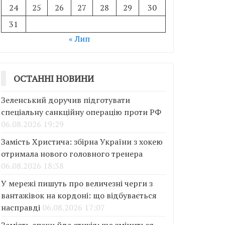
24
25
26
27
28
29
30
31
« Лип
ОСТАННІ НОВИНИ
Зеленський доручив підготувати
спеціальну санкційну операцію проти РФ
06.08.2026 19:29
Замість Христича: збірна України з хокею
отримала нового головного тренера
06.08.2026 18:38
У мережі пишуть про величезні черги з
вантажівок на кордоні: що відбувається
насправді
06.08.2026 17:07