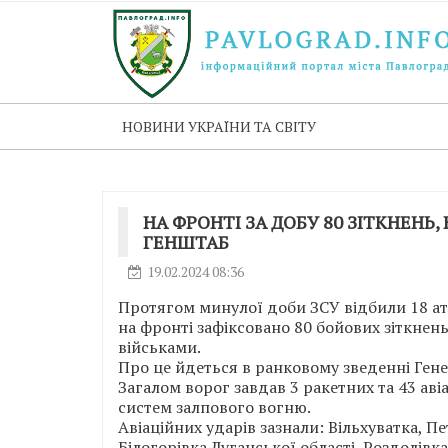
НОВИНИ УКРАЇНИ ТА СВІТУ
НА ФРОНТІ ЗА ДОБУ 80 ЗІТКНЕНЬ,
ГЕНШТАБ
19.02.2024 08:36
Протягом минулої доби ЗСУ відбили 18 ат
на фронті зафіксовано 80 бойових зіткне
військами.
Про це йдеться в ранковому зведенні Ген
Загалом ворог завдав 3 ракетних та 43 аві
систем залпового вогню.
Авіаційних ударів зазнали: Вільхуватка, Пе
Білогорівка Луганської області, Роздолівк