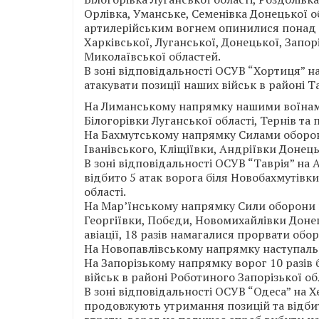
Орлівка, Уманське, Семенівка Донецької об
артилерійським вогнем опинилися понад 10
Харківської, Луганської, Донецької, Запор
Миколаївської областей.
В зоні відповідальності ОСУВ “Хортиця” н
атакувати позиції наших військ в районі Т
На Лиманському напрямку нашими воїнами
Білогорівки Луганської області, Тернів та
На Бахмутському напрямку Силами оборони
Іванівського, Кліщіївки, Андріївки Донець
В зоні відповідальності ОСУВ “Таврія” н
відбито 5 атак ворога біля Новобахмутівк
області.
На Мар’їнському напрямку Сили оборони
Георгіївки, Побєди, Новомихайлівки Донец
авіації, 18 разів намагалися прорвати обо
На Новопавлівському напрямку наступальн
На Запорізькому напрямку ворог 10 разів 
військ в районі Роботиного Запорізької обл
В зоні відповідальності ОСУВ “Одеса” на
продовжують утримання позицій та відбит