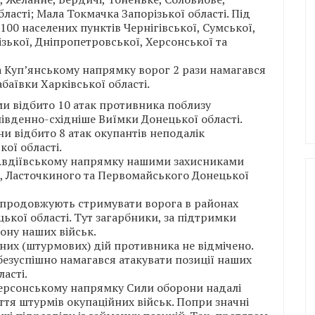
ласті; Мала Токмачка Запорізької області. Під
0 населених пунктів Чернігівської, Сумської,
ізької, Дніпропетровської, Херсонської та
а Куп’янському напрямку ворог 2 рази намагався
абаївки Харківської області.
 відбито 10 атак противника поблизу
 південно-східніше Виїмки Донецької області.
 відбито 8 атак окупантів неподалік
кої області.
а Авдіївському напрямку нашими захисниками
и, Ласточкиного та Первомайського Донецької
 продовжують стримувати ворога в районах
ької області. Тут загарбники, за підтримки
рону наших військ.
их (штурмових) дій противника не відмічено.
безуспішно намагався атакувати позиції наших
асті.
 Херсонському напрямку Сили оборони надалі
тя штурмів окупаційних військ. Попри значні