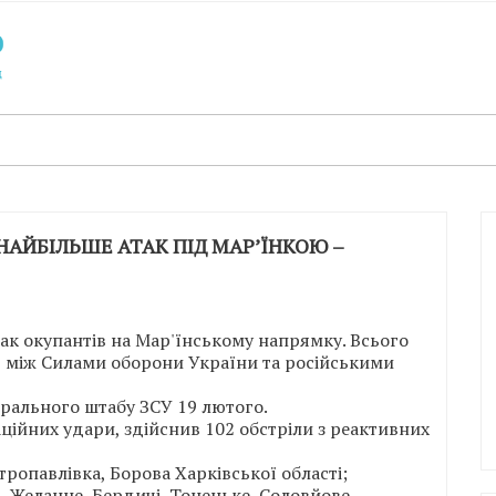
 НАЙБІЛЬШЕ АТАК ПІД МАР’ЇНКОЮ –
ак окупантів на Мар'їнському напрямку. Всього
нь між Силами оборони України та російськими
ерального штабу ЗСУ 19 лютого.
аційних удари, здійснив 102 обстріли з реактивних
тропавлівка, Борова Харківської області;
а, Желанне, Бердичі, Тоненьке, Соловйове,