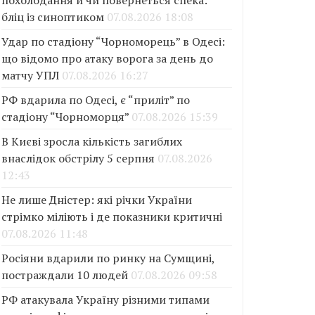
похолодання й чи повернеться спека:
бліц із синоптиком
07.08.2026 18:08
Удар по стадіону “Чорноморець” в Одесі:
що відомо про атаку ворога за день до
матчу УПЛ
07.08.2026 16:27
РФ вдарила по Одесі, є “приліт” по
стадіону “Чорноморця”
07.08.2026 15:39
В Києві зросла кількість загиблих
внаслідок обстрілу 5 серпня
07.08.2026
12:43
Не лише Дністер: які річки України
стрімко міліють і де показники критичні
07.08.2026 11:48
Росіяни вдарили по ринку на Сумщині,
постраждали 10 людей
07.08.2026 09:58
РФ атакувала Україну різними типами