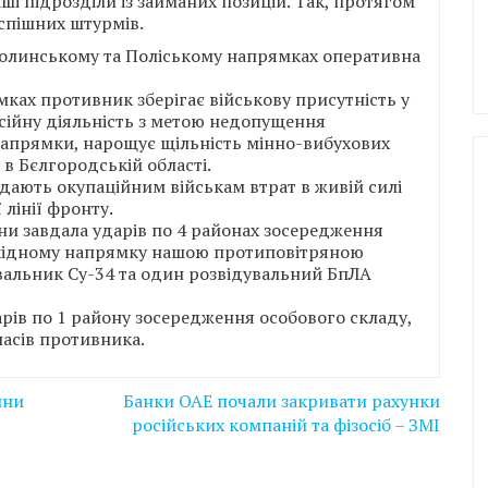
ші підрозділи із займаних позицій. Так, протягом
спішних штурмів.
 Волинському та Поліському напрямках оперативна
ках противник зберігає військову присутність у
ійну діяльність з метою недопущення
напрямки, нарощує щільність мінно-вибухових
 Бєлгородській області.
дають окупаційним військам втрат в живій силі
 лінії фронту.
ни завдала ударів по 4 районах зосередження
східному напрямку нашою протиповітряною
льник Су-34 та один розвідувальний БпЛА
рів по 1 району зосередження особового складу,
пасів противника.
ини
Банки ОАЕ почали закривати рахунки
російських компаній та фізосіб – ЗМІ