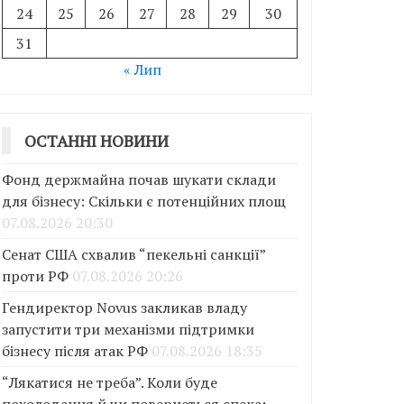
24
25
26
27
28
29
30
31
« Лип
ОСТАННІ НОВИНИ
Фонд держмайна почав шукати склади
для бізнесу: Скільки є потенційних площ
07.08.2026 20:30
Сенат США схвалив “пекельні санкції”
проти РФ
07.08.2026 20:26
Гендиректор Novus закликав владу
запустити три механізми підтримки
бізнесу після атак РФ
07.08.2026 18:35
“Лякатися не треба”. Коли буде