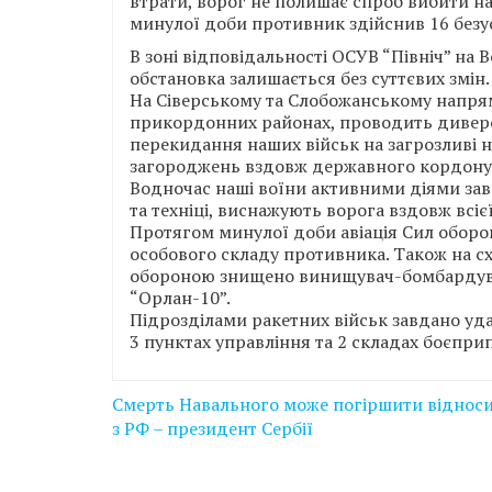
втрати, ворог не полишає спроб вибити на
минулої доби противник здійснив 16 безу
В зоні відповідальності ОСУВ “Північ” на
обстановка залишається без суттєвих змін.
На Сіверському та Слобожанському напрям
прикордонних районах, проводить диверс
перекидання наших військ на загрозливі 
загороджень вздовж державного кордону в
Водночас наші воїни активними діями зав
та техніці, виснажують ворога вздовж всієї
Протягом минулої доби авіація Сил оборо
особового складу противника. Також на 
обороною знищено винищувач-бомбардува
“Орлан-10”.
Підрозділами ракетних військ завдано уда
3 пунктах управління та 2 складах боєпри
Навігація
Смерть Навального може погіршити віднос
записів
з РФ – президент Сербії