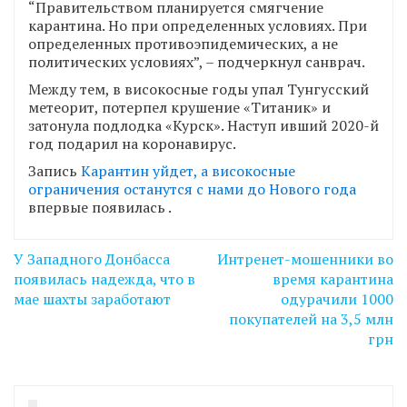
“Правительством планируется смягчение
карантина. Но при определенных условиях. При
определенных противоэпидемических, а не
политических условиях”, – подчеркнул санврач.
Между тем, в високосные годы упал Тунгусский
метеорит, потерпел крушение «Титаник» и
затонула подлодка «Курск». Наступ ивший 2020-й
год подарил на коронавирус.
Запись
Карантин уйдет, а високосные
ограничения останутся с нами до Нового года
впервые появилась
.
Навігація
У Западного Донбасса
Интренет-мошенники во
записів
появилась надежда, что в
время карантина
мае шахты заработают
одурачили 1000
покупателей на 3,5 млн
грн