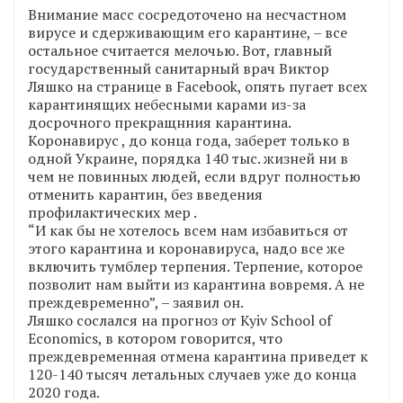
Внимание масс сосредоточено на несчастном
вирусе и сдерживающим его карантине, – все
остальное считается мелочью. Вот, главный
государственный санитарный врач Виктор
Ляшко на странице в Facebook, опять пугает всех
карантинящих небесными карами из-за
досрочного прекращнния карантина.
Коронавирус , до конца года, заберет только в
одной Украине, порядка 140 тыс. жизней ни в
чем не повинных людей, если вдруг полностью
отменить карантин, без введения
профилактических мер .
“И как бы не хотелось всем нам избавиться от
этого карантина и коронавируса, надо все же
включить тумблер терпения. Терпение, которое
позволит нам выйти из карантина вовремя. А не
преждевременно”, – заявил он.
Ляшко сослался на прогноз от Kyiv School of
Economics, в котором говорится, что
преждевременная отмена карантина приведет к
120-140 тысяч летальных случаев уже до конца
2020 года.