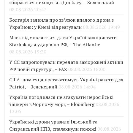
збирається виходити з Донбасу, – Зеленський
08.08.2026 20:47
Болгарія заявила про зв’язок впалого дрона з
Україною: у Києві відреагували
08.08.2026 19:49
Маск відмовляється дати Україні використати
Starlink для ударів по РФ, – The Atlantic
08.08.2026 19:30
У ЄС запропонували передати заморожені активи
РФ новій структурі, – FAZ
08.08.2026 18:00
США щомісяця постачатимуть Україні ракети для
Patriot, – Зеленський
08.08.2026 14:04
Україна погодилася не атакувати неросійські
танкери в Чорному морі, – Bloomberg
08.08.2026
13:05
Українські дрони уразили Ільський та
Сизранський НПЗ, спалахнули пожежі
08.08.2026