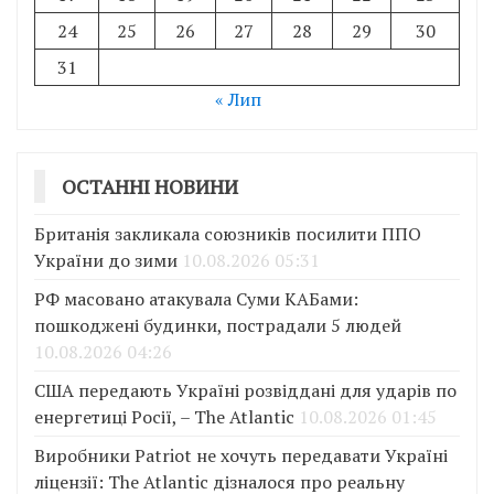
24
25
26
27
28
29
30
31
« Лип
ОСТАННІ НОВИНИ
Британія закликала союзників посилити ППО
України до зими
10.08.2026 05:31
РФ масовано атакувала Суми КАБами:
пошкоджені будинки, пострадали 5 людей
10.08.2026 04:26
США передають Україні розвіддані для ударів по
енергетиці Росії, – The Atlantic
10.08.2026 01:45
Виробники Patriot не хочуть передавати Україні
ліцензії: The Atlantic дізналося про реальну