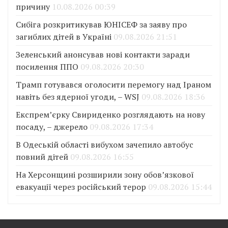
причину
10.08.2026 00:39
Сибіга розкритикував ЮНІСЕФ за заяву про
загиблих дітей в Україні
09.08.2026 21:51
Зеленський анонсував нові контакти заради
посилення ППО
09.08.2026 20:30
Трамп готувався оголосити перемогу над Іраном
навіть без ядерної угоди, – WSJ
09.08.2026 18:36
Експрем’єрку Свириденко розглядають на нову
посаду, – джерело
09.08.2026 17:34
В Одеській області вибухом зачепило автобус
повний дітей
09.08.2026 16:55
На Херсонщині розширили зону обов’язкової
евакуації через російський терор
09.08.2026 15:44