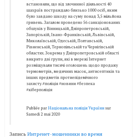
встановили, що від злочинної діяльності 40
шахраїв постраждало близько 1000 осіб, яким
було завдано шкоду на суму понад 3,5 мільйона
гривень. Загалом проведено 56 санкціонованих
обшуків у Вінницькій, Дніпропетровській,
Запорізькій, Івано-Франківській, Львівській,
Миколаївській, Одеській, Полтавській,
Рівненській, Тернопільській та Чернігівській
областях. Зокрема у Дніпропетровській області
викрито дві групи, які в мережі Інтернет
розміщували тисячі оголошень щодо продажу
термометрів, медичних масок, антисептиків та
інших предметів протиепідемічного
захисту.#поліція #новини #безпека
#кіберполіція
Publiée par
Національна поліція України
sur
Samedi 2 mai 2020
Запись
Интренет-мошенники во время