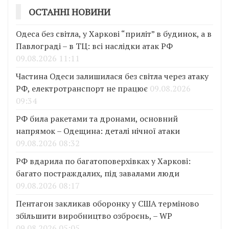
ОСТАННІ НОВИНИ
Одеса без світла, у Харкові “приліт” в будинок, а в
Павлограді – в ТЦ: всі наслідки атак РФ
09.08.2026 11:11
Частина Одеси залишилася без світла через атаку
РФ, електротранспорт не працює
09.08.2026
09:34
РФ била ракетами та дронами, основний
напрямок – Одещина: деталі нічної атаки
09.08.2026 08:32
РФ вдарила по багатоповерхівках у Харкові:
багато постраждалих, під завалами люди
09.08.2026 08:17
Пентагон закликав оборонку у США терміново
збільшити виробництво озброєнь, – WP
09.08.2026 05:05