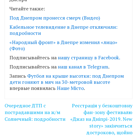
Читайте также:
Под Днепром пронесся смерч (Видео)
Кабельное телевидение в Днепре отключили:
подробности
«Народный фронт» в Днепре изменил «лицо»
(Фото)
Подписывайтесь на
нашу страницу в Facebook.
Подписывайтесь на
наш канал в Telegram
.
Запись
Футбол на крыше высотки: под Днепром
дети гоняют в мяч на 30-метровой высоте
впервые появилась
Наше Місто
.
Навігація
Очередное ДТП с
Реєстрація у безкоштовну
записів
пострадавшими на ж/м
фан-зону фестивалю
Солнечный: подробности
«Джаз на Дніпрі-2019. New
story» закінчиться
достроково, щойно