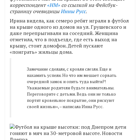
корреспондент
«НМ»
со ссылкой на Фейсбук-
страницу очевидицы
Инны Русс
.
Ирина видела, как семеро ребят играли в футбол
на крыше одного из домов на ул. Грушевского и
даже перепрыгивали на соседний. Женщина
отметила, что в подъезде, где есть выход на
крышу, стоит домофон. Детей пускают
«поиграть» жильцы дома.
Замечание сделали, с кровли слезли. Еще и
нахамить успели. Но что им мешает сорвать
очередной замок и опять туда выйти?!
Уважаемые родители будьте внимательны.
Переговорите с детьми. Ведь они не только
портят кровельное покрытие, они рискуют
своей жизнью», – написала Инна Русс.