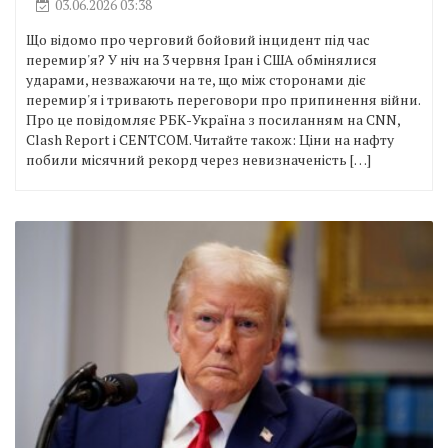
03.06.2026 03:38
Що відомо про черговий бойовий інцидент під час
перемир'я? У ніч на 3 червня Іран і США обмінялися
ударами, незважаючи на те, що між сторонами діє
перемир'я і тривають переговори про припинення війни.
Про це повідомляє РБК-Україна з посиланням на CNN,
Clash Report і CENTCOM. Читайте також: Ціни на нафту
побили місячний рекорд через невизначеність […]