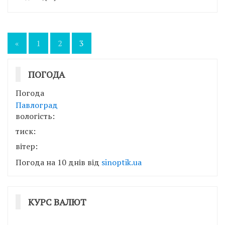
Пагінація
«
1
2
3
записів
ПОГОДА
Погода
Павлоград
вологість:
тиск:
вітер:
Погода на 10 днів від
sinoptik.ua
КУРС ВАЛЮТ