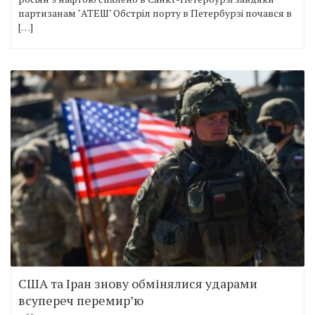
партизанам "АТЕШ" Обстріл порту в Петербурзі почався в
[…]
США та Іран знову обмінялися ударами
всупереч перемир’ю