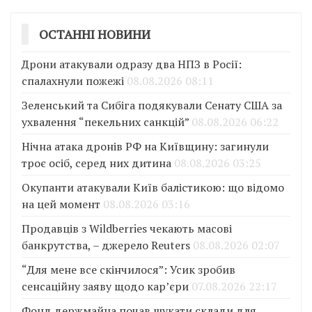
ОСТАННІ НОВИНИ
Дрони атакували одразу два НПЗ в Росії:
спалахнули пожежі
08.08.2026 08:11
Зеленський та Сибіга подякували Сенату США за
ухвалення “пекельних санкцій”
08.08.2026 06:22
Нічна атака дронів РФ на Київщину: загинули
троє осіб, серед них дитина
08.08.2026 03:25
Окупанти атакували Київ балістикою: що відомо
на цей момент
08.08.2026 03:16
Продавців з Wildberries чекають масові
банкрутства, – джерело Reuters
08.08.2026 02:07
“Для мене все скінчилося”: Усик зробив
сенсаційну заяву щодо кар’єри
07.08.2026 22:17
Фонд держмайна почав шукати склади для