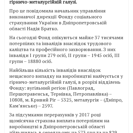
гірничо-металургійній галузі.
Про це повідомила начальник управління
виконавчої дирекції Фонду соціального
страхування України в Дніпропетровській
області Надія Братко.
На сьогодні Фонд опікуються майже 37 тисячами
потерпілих та інвалідів внаслідок трудового
каліцтва та професійного захворювання. З них
інваліди І групи 279 осіб, ІІ групи – 1945 осіб, ІІІ
групи – 18880 осіб.
Найбільша кількість інвалідів внаслідок
нещасного випадку на виробництві налічується у
гірничо-металургійній галузі, в розрізі відділень
Фонду: вугільний регіон (Павлоград,
Першотравенськ, Тернівка, Петропавлівка) –
10808, м. Кривий Ріг – 5325, металургія – (Дніпро,
Кам’янське) – 2597.
За підсумками перерахунків у 2017 році
щомісячна страхова виплата потерпілим на
виробництві в Дніпропетровській області
збільшилась в середньому на 573 грн та на 829