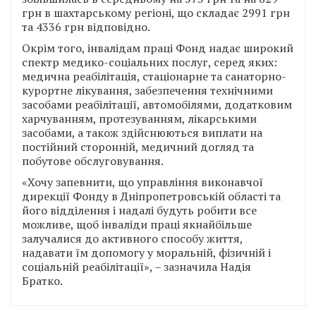
грн в шахтарському регіоні, що складає 2991 грн
та 4336 грн відповідно.
Окрім того, інвалідам праці Фонд надає широкий
спектр медико-соціальних послуг, серед яких:
медична реабілітація, стаціонарне та санаторно-
курортне лікування, забезпечення технічними
засобами реабілітації, автомобілями, додатковим
харчуванням, протезуванням, лікарськими
засобами, а також здійснюються виплати на
постійний сторонній, медичний догляд та
побутове обслуговування.
«Хочу запевнити, що управління виконавчої
дирекції Фонду в Дніпропетровській області та
його відділення і надалі будуть робити все
можливе, щоб інваліди праці якнайбільше
залучалися до активного способу життя,
надавати їм допомогу у моральній, фізичній і
соціальній реабілітації», – зазначила Надія
Братко.