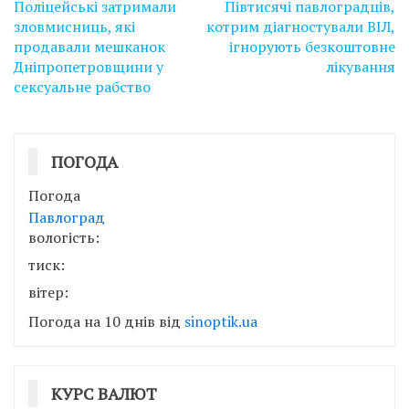
Навігація
Поліцейські затримали
Півтисячі павлоградців,
записів
зловмисниць, які
котрим діагностували ВІЛ,
продавали мешканок
ігнорують безкоштовне
Дніпропетровщини у
лікування
сексуальне рабство
ПОГОДА
Погода
Павлоград
вологість:
тиск:
вітер:
Погода на 10 днів від
sinoptik.ua
КУРС ВАЛЮТ