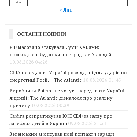
31
« Лип
ОСТАННІ НОВИНИ
РФ масовано атакувала Суми КАБами:
пошкоджені будинки, пострадали 5 людей
10.08.2026 04:26
США передають Україні розвіддані для ударів по
енергетиці Росії, – The Atlantic
10.08.2026 01:45
Виробники Patriot не хочуть передавати Україні
ліцензії: The Atlantic дізналося про реальну
причину
10.08.2026 00:39
Сибіга розкритикував ЮНІСЕФ за заяву про
загиблих дітей в Україні
09.08.2026 21:51
Зеленський анонсував нові контакти заради