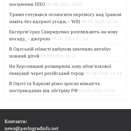
посилення ППО
09.08.2026 20:30
Трамп готувався оголосити перемогу над Іраном
навіть без ядерної угоди, – WSJ
09.08.2026 18:36
Експрем’єрку Свириденко розглядають на нову
посаду, – джерело
09.08.2026 17:34
В Одеській області вибухом зачепило автобус
повний дітей
09.08.2026 16:55
На Херсонщині розширили зону обов’язкової
евакуації через російський терор
09.08.2026 15:44
В Одесі та Харкові різко зросла кількість
постраждалих від обстрілу РФ
09.08.2026 13:56
Контакти:
news@pavlogradinfo.net