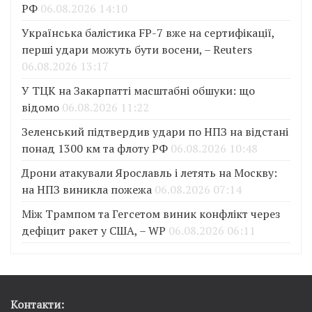
РФ
06.08.2026 14:10
Українська балістика FP-7 вже на сертифікації,
перші удари можуть бути восени, – Reuters
06.08.2026 13:17
У ТЦК на Закарпатті масштабні обшуки: що
відомо
06.08.2026 11:22
Зеленський підтвердив удари по НПЗ на відстані
понад 1300 км та флоту РФ
06.08.2026 10:48
Дрони атакували Ярославль і летять на Москву:
на НПЗ виникла пожежа
06.08.2026 07:14
Між Трампом та Гегсетом виник конфлікт через
дефіцит ракет у США, – WP
06.08.2026 06:11
Контакти: