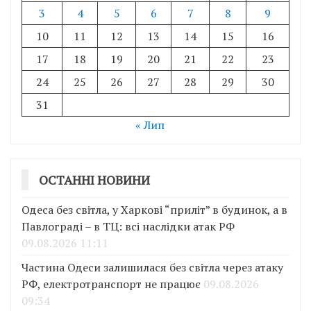
3
4
5
6
7
8
9
10
11
12
13
14
15
16
17
18
19
20
21
22
23
24
25
26
27
28
29
30
31
« Лип
ОСТАННІ НОВИНИ
Одеса без світла, у Харкові “приліт” в будинок, а в
Павлограді – в ТЦ: всі наслідки атак РФ
09.08.2026 11:11
Частина Одеси залишилася без світла через атаку
РФ, електротранспорт не працює
09.08.2026
09:34