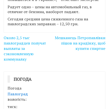
Радует одно – цены на автомобильный газ, в
отличие от бензина, наоборот падают.
Сегодня средняя цена сжиженного газа на
павлоградских заправках – 12,50 грн.
Навігація
Около 2,5 тыс
Мешканець Петропавлівки
записів
павлоградцев получат
пішов на крадіжку, щоб
выплаты за
купити спиртне
сэкономленную
коммуналку
ПОГОДА
Погода
Павлоград
вологість:
тиск: