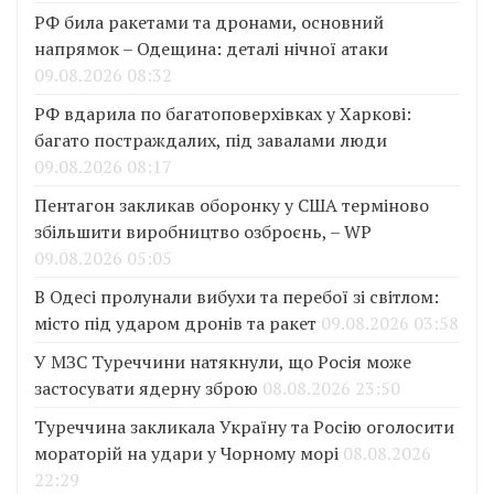
РФ била ракетами та дронами, основний
напрямок – Одещина: деталі нічної атаки
09.08.2026 08:32
РФ вдарила по багатоповерхівках у Харкові:
багато постраждалих, під завалами люди
09.08.2026 08:17
Пентагон закликав оборонку у США терміново
збільшити виробництво озброєнь, – WP
09.08.2026 05:05
В Одесі пролунали вибухи та перебої зі світлом:
місто під ударом дронів та ракет
09.08.2026 03:58
У МЗС Туреччини натякнули, що Росія може
застосувати ядерну зброю
08.08.2026 23:50
Туреччина закликала Україну та Росію оголосити
мораторій на удари у Чорному морі
08.08.2026
22:29