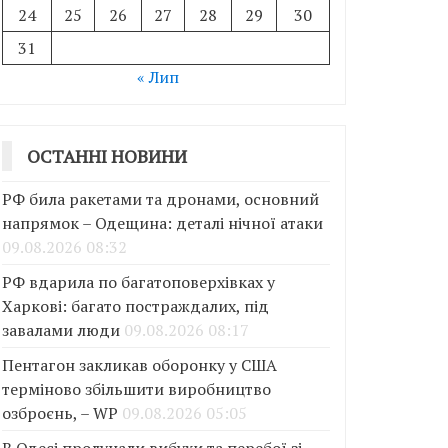
24
25
26
27
28
29
30
31
« Лип
ОСТАННІ НОВИНИ
РФ била ракетами та дронами, основний
напрямок – Одещина: деталі нічної атаки
09.08.2026 08:32
РФ вдарила по багатоповерхівках у
Харкові: багато постраждалих, під
завалами люди
09.08.2026 08:17
Пентагон закликав оборонку у США
терміново збільшити виробництво
озброєнь, – WP
09.08.2026 05:05