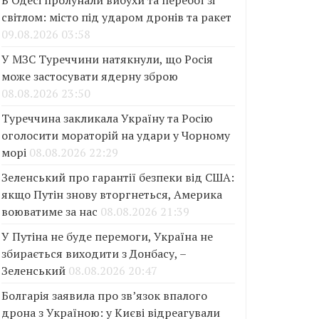
В Одесі пролунали вибухи та перебої зі
світлом: місто під ударом дронів та ракет
09.08.2026 03:58
У МЗС Туреччини натякнули, що Росія
може застосувати ядерну зброю
08.08.2026 23:50
Туреччина закликала Україну та Росію
оголосити мораторій на удари у Чорному
морі
08.08.2026 22:29
Зеленський про гарантії безпеки від США:
якщо Путін знову вторгнеться, Америка
воюватиме за нас
08.08.2026 21:39
У Путіна не буде перемоги, Україна не
збирається виходити з Донбасу, –
Зеленський
08.08.2026 20:47
Болгарія заявила про зв’язок впалого
дрона з Україною: у Києві відреагували