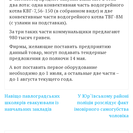
два лота: одна конвективная часть водогрейного
котла КВГ-7,56-150 (в собранном виде) и две
конвективные части водогрейного котла ТВГ-8М
(с узлами на подставках).
За три таких части коммунальщики предлагают
980 тысяч гривен.
Фирмы, желающие поставить предприятию
данный товар, могут подавать тендерные
предложения до полночи 14 мая.
А вот поставить первое оборудование
необходимо до 1 июля, а остальные две части –
до 1 августа текущего года.
Навігація
Навіщо павлоградських
У Юр`ївському районі
записів
школярів евакуювали із
поліція розслідує факт
навчальних закладів
імовірного самогубства
чоловіка