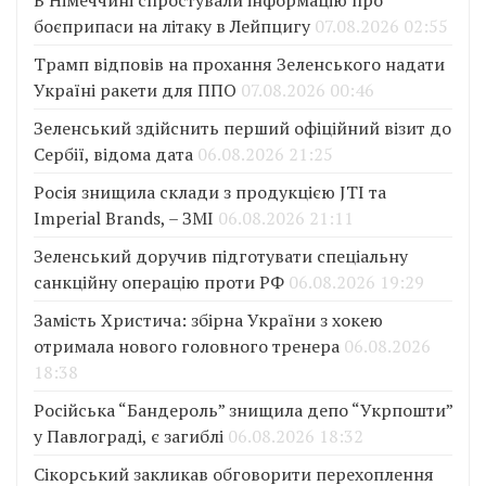
боєприпаси на літаку в Лейпцигу
07.08.2026 02:55
Трамп відповів на прохання Зеленського надати
Україні ракети для ППО
07.08.2026 00:46
Зеленський здійснить перший офіційний візит до
Сербії, відома дата
06.08.2026 21:25
Росія знищила склади з продукцією JTI та
Imperial Brands, – ЗМІ
06.08.2026 21:11
Зеленський доручив підготувати спеціальну
санкційну операцію проти РФ
06.08.2026 19:29
Замість Христича: збірна України з хокею
отримала нового головного тренера
06.08.2026
18:38
Російська “Бандероль” знищила депо “Укрпошти”
у Павлограді, є загиблі
06.08.2026 18:32
Сікорський закликав обговорити перехоплення