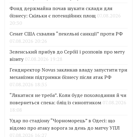
Фонд держмайна почав шукати склади для
бізнесу: Скільки є потенційних площ
07.08.2026
20:30
Сенат США схвалив “пекельні санкції” проти РФ
07.08.2026 20:26
Зеленський прибув до Сербії і розповів про мету
візиту
07.08.2026 19:28
Гендиректор Novus закликав владу запустити три
механізми підтримки бізнесу після атак РФ
07.08.2026 18:35
“Лякатися не треба”. Коли буде похолодання й чи
повернеться спека: бліц із синоптиком
07.08.2026
18:08
Удар по стадіону “Чорноморець” в Одесі: що
відомо про атаку ворога за день до матчу УПЛ
07.08.2026 16:27