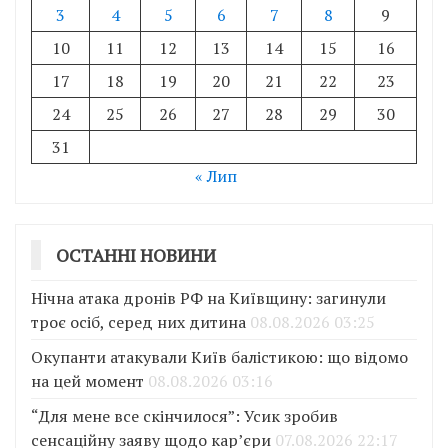
3
4
5
6
7
8
9
10
11
12
13
14
15
16
17
18
19
20
21
22
23
24
25
26
27
28
29
30
31
« Лип
ОСТАННІ НОВИНИ
Нічна атака дронів РФ на Київщину: загинули
троє осіб, серед них дитина
08.08.2026 03:25
Окупанти атакували Київ балістикою: що відомо
на цей момент
08.08.2026 03:16
“Для мене все скінчилося”: Усик зробив
сенсаційну заяву щодо кар’єри
07.08.2026 22:17