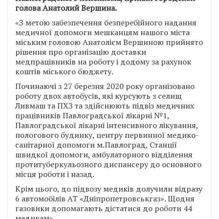
голова Анатолий Вершина.
«З метою забезпечення безперебійного надання
медичної допомоги мешканцям нашого міста
міським головою Анатолієм Вершиною прийнято
рішення про організацію доставки
медпрацівників на роботу і додому за рахунок
коштів міського бюджету.
Починаючі з 27 березня 2020 року організовано
роботу двох автобусів, які курсують з селищ
Ливмаш та ПХЗ та здійснюють підвіз медичних
працівників Павлоградської лікарні №1,
Павлоградської лікарні інтенсивного лікування,
пологового будинку, центру первинної медико-
санітарної допомоги м.Павлоград, Станції
швидкої допомоги, амбулаторного відділення
протитуберкульозного диспансеру до основного
місця роботи і назад.
Крім цього, до підвозу медиків долучили відразу
6 автомобілів АТ «Дніпропетровськгаз». Щодня
газовики допомагають дістатися до роботи 44
медикам».