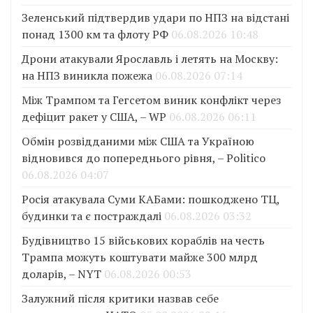
Зеленський підтвердив удари по НПЗ на відстані
понад 1300 км та флоту РФ
06.08.2026 10:48
Дрони атакували Ярославль і летять на Москву:
на НПЗ виникла пожежа
06.08.2026 07:14
Між Трампом та Гегсетом виник конфлікт через
дефіцит ракет у США, – WP
06.08.2026 06:11
Обмін розвідданими між США та Україною
відновився до попереднього рівня, – Politico
06.08.2026 04:07
Росія атакувала Суми КАБами: пошкоджено ТЦ,
будинки та є постраждалі
06.08.2026 03:32
Будівництво 15 військових кораблів на честь
Трампа можуть коштувати майже 300 млрд
доларів, – NYT
06.08.2026 00:53
Залужний після критики назвав себе