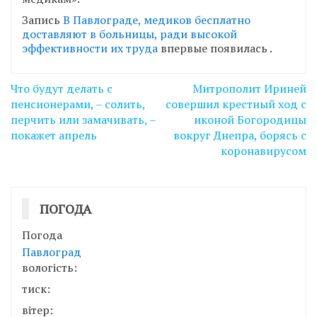
Запись
В Павлограде, медиков бесплатно
доставляют в больницы, ради высокой
эффективности их труда
впервые появилась
.
Навігація
Что будут делать с
Митрополит Ириней
записів
пенсионерами, – солить,
совершил крестный ход с
перчить или замачивать, –
иконой Богородицы
покажет апрель
вокруг Днепра, борясь с
коронавирусом
ПОГОДА
Погода
Павлоград
вологість:
тиск:
вітер: