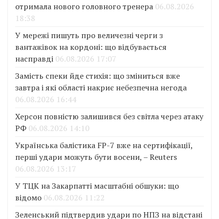
отримала нового головного тренера
06.08.2026
18:38
У мережі пишуть про величезні черги з
вантажівок на кордоні: що відбувається
насправді
06.08.2026 17:07
Замість спеки йде стихія: що зміниться вже
завтра і які області накриє небезпечна негода
06.08.2026 16:44
Херсон повністю залишився без світла через атаку
РФ
06.08.2026 14:10
Українська балістика FP-7 вже на сертифікації,
перші удари можуть бути восени, – Reuters
06.08.2026 13:17
У ТЦК на Закарпатті масштабні обшуки: що
відомо
06.08.2026 11:22
Зеленський підтвердив удари по НПЗ на відстані