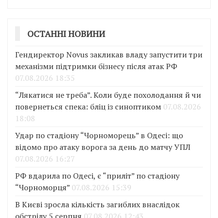
ОСТАННІ НОВИНИ
Гендиректор Novus закликав владу запустити три
механізми підтримки бізнесу після атак РФ
07.08.2026 18:35
“Лякатися не треба”. Коли буде похолодання й чи
повернеться спека: бліц із синоптиком
07.08.2026
18:08
Удар по стадіону “Чорноморець” в Одесі: що
відомо про атаку ворога за день до матчу УПЛ
07.08.2026 16:27
РФ вдарила по Одесі, є “приліт” по стадіону
“Чорноморця”
07.08.2026 15:39
В Києві зросла кількість загиблих внаслідок
обстрілу 5 серпня
07.08.2026 12:43