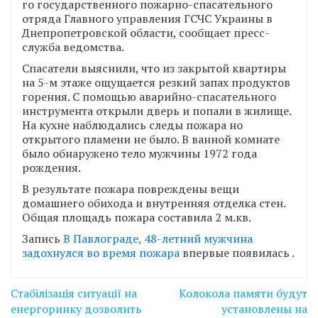
го государственного пожарно-спасательного
отряда Главного управления ГСЧС Украины в
Днепропетровской области, сообщает пресс-
служба ведомства.
Спасатели выяснили, что из закрытой квартиры
на 5-м этаже ощущается резкий запах продуктов
горения. С помощью аварийно-спасательного
инструмента открыли дверь и попали в жилище.
На кухне наблюдались следы пожара но
открытого пламени не было. В ванной комнате
было обнаружено тело мужчины 1972 года
рождения.
В результате пожара повреждены вещи
домашнего обихода и внутренняя отделка стен.
Общая площадь пожара составила 2 м.кв.
Запись
В Павлограде, 48-летний мужчина
задохнулся во время пожара
впервые появилась
.
Навігація
Стабілізація ситуації на
Колокола памяти будут
записів
енергоринку дозволить
установлены на