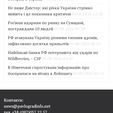
Не лише Дністер: які річки України стрімко
міліють і де показники критичні
07.08.2026 11:48
Росіяни вдарили по ринку на Сумщині,
постраждали 10 людей
07.08.2026 09:58
РФ атакувала Україну різними типами дронів,
зафіксовано десятки прильотів
07.08.2026 08:55
Найбільші банки РФ потерпають від ударів по
Wildberries, – СЗР
07.08.2026 04:47
В Німеччині спростували інформацію про
боєприпаси на літаку в Лейпцигу
07.08.2026 02:55
Контакти:
news@pavlogradinfo.net
тел. +38 (097)037 22 57