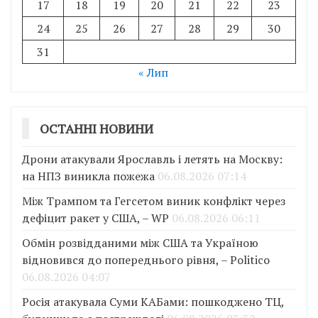
17
18
19
20
21
22
23
24
25
26
27
28
29
30
31
« Лип
ОСТАННІ НОВИНИ
Дрони атакували Ярославль і летять на Москву:
на НПЗ виникла пожежа
06.08.2026 07:14
Між Трампом та Гегсетом виник конфлікт через
дефіцит ракет у США, – WP
06.08.2026 06:11
Обмін розвідданими між США та Україною
відновився до попереднього рівня, – Politico
06.08.2026 04:07
Росія атакувала Суми КАБами: пошкоджено ТЦ,