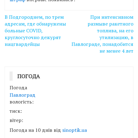
Навігація
В Подгороднем, по трем
При интенсивном
записів
адресам, где обнаружены
размыве ракетного
больные COVID,
топлива, на его
круглосуточно дежурят
утилизацию, в
нацгвардейцы
Павлограде, понадобится
не менее 4 лет
ПОГОДА
Погода
Павлоград
вологість:
тиск:
вітер:
Погода на 10 днів від
sinoptik.ua