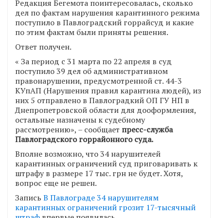
Редакция Бегемота поинтересовалась, сколько
дел по фактам нарушения карантинного режима
поступило в Павлоградский горрайсуд и какие
по этим фактам были приняты решения.
Ответ получен.
« За период с 31 марта по 22 апреля в суд
поступило 39 дел об административном
правонарушении, предусмотренной ст. 44-3
КУпАП (Нарушения правил карантина людей), из
них 5 отправлено в Павлоградкий ОП ГУ НП в
Днепропетровской области для дооформления,
остальные назначены к судебному
рассмотрению», – сообщает
пресс-служба
Павлоградского горрайонного суда.
Вполне возможно, что 34 нарушителей
карантинных ограничений суд приговаривать к
штрафу в размере 17 тыс. грн не будет. Хотя,
вопрос еще не решен.
Запись
В Павлограде 34 нарушителям
карантинных ограничений грозит 17-тысячный
штраф
впервые появилась
.