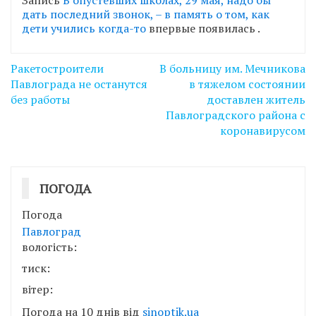
дать последний звонок, – в память о том, как
дети учились когда-то
впервые появилась
.
Навігація
Ракетостроители
В больницу им. Мечникова
записів
Павлограда не останутся
в тяжелом состоянии
без работы
доставлен житель
Павлоградского района с
коронавирусом
ПОГОДА
Погода
Павлоград
вологість:
тиск:
вітер:
Погода на 10 днів від
sinoptik.ua