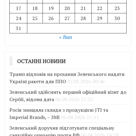
17
18
19
20
21
22
23
24
25
26
27
28
29
30
31
« Лип
ОСТАННІ НОВИНИ
Трамп відповів на прохання Зеленського надати
Україні ракети для ППО
07.08.2026 00:46
Зеленський здійснить перший офіційний візит до
Сербії, відома дата
06.08.2026 21:25
Росія знищила склади з продукцією JTI та
Imperial Brands, – ЗМІ
06.08.2026 21:11
Зеленський доручив підготувати спеціальну
санкційну операцію проти РФ
06.08.2026 19:29