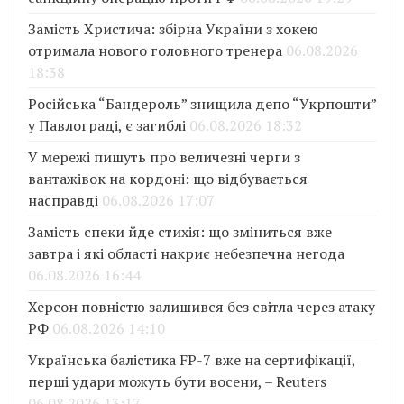
Замість Христича: збірна України з хокею
отримала нового головного тренера
06.08.2026
18:38
Російська “Бандероль” знищила депо “Укрпошти”
у Павлограді, є загиблі
06.08.2026 18:32
У мережі пишуть про величезні черги з
вантажівок на кордоні: що відбувається
насправді
06.08.2026 17:07
Замість спеки йде стихія: що зміниться вже
завтра і які області накриє небезпечна негода
06.08.2026 16:44
Херсон повністю залишився без світла через атаку
РФ
06.08.2026 14:10
Українська балістика FP-7 вже на сертифікації,
перші удари можуть бути восени, – Reuters
06.08.2026 13:17