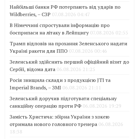
Найбільші банки РФ потерпають від ударів по
Wildberries, – СЗР
07.08.2026 04:47
В Німеччині спростували інформацію про
боєприпаси на літаку в Лейпцигу
07.08.2026 02:55
Трамп відповів на прохання Зеленського надати
Україні ракети для ППО
07.08.2026 00:46
Зеленський здійснить перший офіційний візит до
Сербії, відома дата
06.08.2026 21:25
Росія знищила склади з продукцією JTI та
Imperial Brands, – ЗМІ
06.08.2026 21:11
Зеленський доручив підготувати спеціальну
санкційну операцію проти РФ
06.08.2026 19:29
Замість Христича: збірна України з хокею
отримала нового головного тренера
06.08.2026
18:38