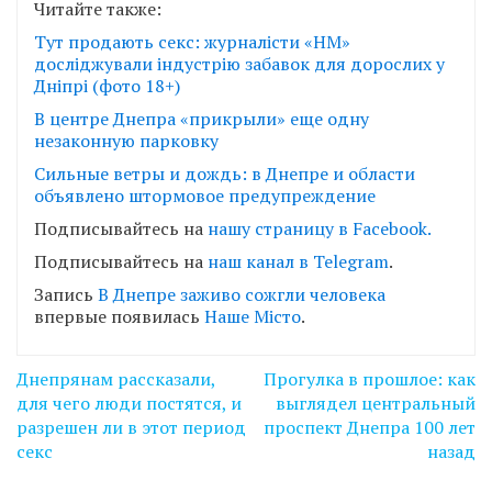
Читайте также:
Тут продають секс: журналісти «НМ»
досліджували індустрію забавок для дорослих у
Дніпрі (фото 18+)
В центре Днепра «прикрыли» еще одну
незаконную парковку
Сильные ветры и дождь: в Днепре и области
объявлено штормовое предупреждение
Подписывайтесь на
нашу страницу в Facebook.
Подписывайтесь на
наш канал в Telegram
.
Запись
В Днепре заживо сожгли человека
впервые появилась
Наше Місто
.
Навігація
Днепрянам рассказали,
Прогулка в прошлое: как
записів
для чего люди постятся, и
выглядел центральный
разрешен ли в этот период
проспект Днепра 100 лет
секс
назад