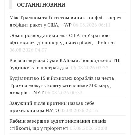
ОСТАННІ НОВИНИ
Між Трампом та Гегсетом виник конфлікт через
дефіцит ракет у США, – WP
06.08.2026 06:11
Обмін розвідданими між США та Україною
відновився до попереднього рівня, – Politico
06.08.2026 04:07
Росія атакувала Суми КАБами: пошкоджено ТЦ,
будинки та є постраждалі
06.08.2026 03:32
Будівництво 15 військових кораблів на честь
Трампа можуть коштувати майже 300 млрд
доларів, – NYT
06.08.2026 00:53
Залужний після критики назвав себе
прихильником НАТО
05.08.2026 22:16
Кабмін завершив аудит виконання планів
стійкості, що у пріоритеті
05.08.2026 22:08