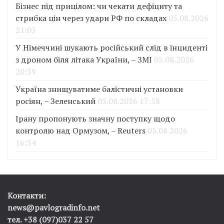
Бізнес під прицілом: чи чекати дефіциту та
стрибка цін через удари РФ по складах
05.08.2026
21:03
У Німеччині шукають російський слід в інциденті
з дроном біля літака України, – ЗМІ
05.08.2026
20:39
Україна знищуватиме балістичні установки
росіян, – Зеленський
05.08.2026 17:58
Ірану пропонують значну поступку щодо
контролю над Ормузом, – Reuters
05.08.2026
16:54
Контакти:
news@pavlogradinfo.net
тел. +38 (097)037 22 57