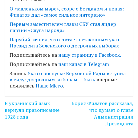
О «маленьком мэре», ссоре с Богданом и попах:
Филатов дал «самое сильное интервью»
Первым заместителем главы СБУ стал лидер
партии «Слуга народа»
Парубий заявил, что считает незаконным указ
Президента Зеленского о досрочных выборах
Подписывайтесь на
нашу страницу в Facebook.
Подписывайтесь на
наш канал в Telegram
Запись
Указ о роспуске Верховной Рады вступил
в силу: досрочным выборам — быть
впервые
появилась
Наше Місто
.
Навігація
В украинский язык
Борис Филатов рассказал,
записів
вернули правописание
что думает о главе
1928 года
Администрации
Президента