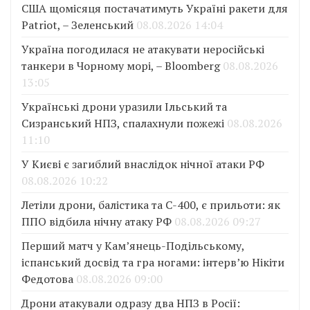
США щомісяця постачатимуть Україні ракети для
Patriot, – Зеленський
08.08.2026 14:04
Україна погодилася не атакувати неросійські
танкери в Чорному морі, – Bloomberg
08.08.2026
13:05
Українські дрони уразили Ільський та
Сизранський НПЗ, спалахнули пожежі
08.08.2026
11:10
У Києві є загиблий внаслідок нічної атаки РФ
08.08.2026 10:22
Летіли дрони, балістика та С-400, є прильоти: як
ППО відбила нічну атаку РФ
08.08.2026 09:27
Перший матч у Кам’янець-Подільському,
іспанський досвід та гра ногами: інтерв’ю Нікіти
Федотова
08.08.2026 09:00
Дрони атакували одразу два НПЗ в Росії: