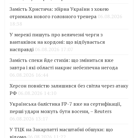
Замість Христича: збірна України з хокею
отримала нового головного тренера
06.08.2026
18:38
У мережі пишуть про величезні черги з
вантажівок на кордоні: що відбувається
насправді
06.08.2026 17:07
Замість спеки йде стихія: що зміниться вже
завтра і які області накриє небезпечна негода
06.08.2026 16:44
Херсон повністю залишився без світла через атаку
РФ
06.08.2026 14:10
Українська балістика FP-7 вже на сертифікації,
перші удари можуть бути восени, – Reuters
06.08.2026 13:17
У ТЦК на Закарпатті масштабні обшуки: що
відомо
06.08.2026 11:22