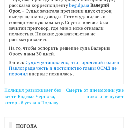
рассказал корреспонденту
beg.dp.ua
Валерий
Орос
. – Судья зачитала претензии двух сторон,
выслушала мои доводы. Потом удалилась в
совещательную комнату. Спустя полчаса был
зачитан приговор, где мне в иске отказали
полностью. Никакие доказательства не
рассматривались.
На то, чтобы оспорить решение суда Валерию
Оросу даны 30 дней.
Запись
Судом установлено, что городской голова
Павлограда честь и достоинство главы ОСМД не
порочил
впервые появилась
.
Навігація
Полиция разыскивает без
Смерть от пневмонии уже
записів
вести Вадима Чернова,
никого не пугает
который уехал в Польшу
ПОГОДА