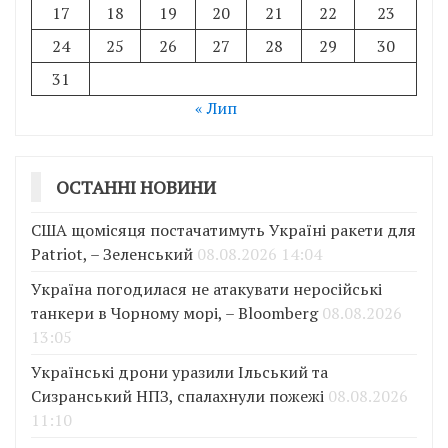
17
18
19
20
21
22
23
24
25
26
27
28
29
30
31
« Лип
ОСТАННІ НОВИНИ
США щомісяця постачатимуть Україні ракети для
Patriot, – Зеленський
08.08.2026 14:04
Україна погодилася не атакувати неросійські
танкери в Чорному морі, – Bloomberg
08.08.2026
13:05
Українські дрони уразили Ільський та
Сизранський НПЗ, спалахнули пожежі
08.08.2026
11:10