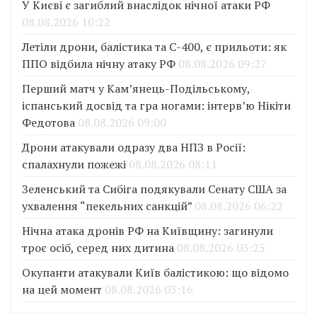
У Києві є загиблий внаслідок нічної атаки РФ
08.08.2026 10:22
Летіли дрони, балістика та С-400, є прильоти: як
ППО відбила нічну атаку РФ
08.08.2026 09:27
Перший матч у Кам’янець-Подільському,
іспанський досвід та гра ногами: інтерв’ю Нікіти
Федотова
08.08.2026 09:00
Дрони атакували одразу два НПЗ в Росії:
спалахнули пожежі
08.08.2026 08:11
Зеленський та Сибіга подякували Сенату США за
ухвалення “пекельних санкцій”
08.08.2026 06:22
Нічна атака дронів РФ на Київщину: загинули
троє осіб, серед них дитина
08.08.2026 03:25
Окупанти атакували Київ балістикою: що відомо
на цей момент
08.08.2026 03:16