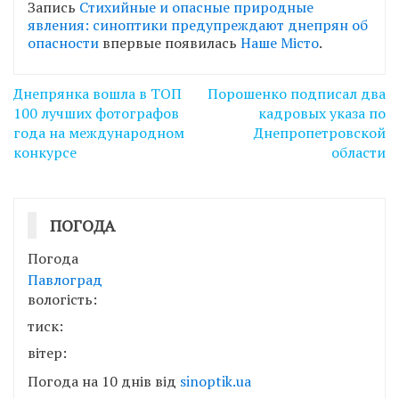
Запись
Стихийные и опасные природные
явления: синоптики предупреждают днепрян об
опасности
впервые появилась
Наше Місто
.
Навігація
Днепрянка вошла в ТОП
Порошенко подписал два
записів
100 лучших фотографов
кадровых указа по
года на международном
Днепропетровской
конкурсе
области
ПОГОДА
Погода
Павлоград
вологість:
тиск:
вітер:
Погода на 10 днів від
sinoptik.ua