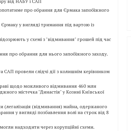
зру від НАБУ і САП
лопотатиме про обрання для Єрмака запобіжного
 Єрмаку у вигляді тримання під вартою із
ідозрюють у схемі з "відмивання" грошей під час
ання про обрання для нього запобіжного заходу.
а САП провели слідчі дії з колишнім керівником
праві щодо можливого відмивання 460 млн
джного містечка "Династія" у Козині Київської
їни (легалізація (відмивання) майна, одержаного
ання у вигляді позбавлення волі на строк від 8
о могли надходити через корупційні схеми.