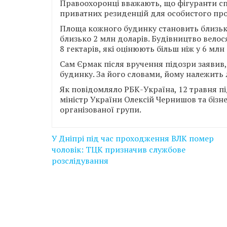
Правоохоронці вважають, що фігуранти с
приватних резиденцій для особистого пр
Площа кожного будинку становить близько 
близько 2 млн доларів. Будівництво вело
8 гектарів, які оцінюють більш ніж у 6 млн
Сам Єрмак після вручення підозри заявив,
будинку. За його словами, йому належить
Як повідомляло РБК-Україна, 12 травня п
міністр України Олексій Чернишов та бізн
організованої групи.
Навігація
У Дніпрі під час проходження ВЛК помер
записів
чоловік: ТЦК призначив службове
розслідування