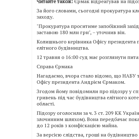
Читайте також:
Єрмак відреагував на підо
За його словами, сьогодні прокуратура к
заходу.
"Прокуратура проситиме запобіжний захід
заставою 180 млн грн", – уточнив він.
Колишнього керівника Офісу президента п
елітного будівництва.
12 травня о 16:00 суд має розглянути пит
Справа Єрмака
Нагадаємо, вчора стало відомо, що НАБУ т
Офісу президента Андрієм Єрмаком.
Згодом йому повідомили про підозру у с
гривень під час будівництва елітного коте
області.
Підозру оголосили за ч. 3 ст. 209 КК Укра
злочинним шляхом). Вона передбачає покар
до 12 років з конфіскацією майна.
За версією слідства, гроші на будівництв