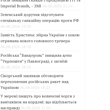
Росія знищила склади з продукцією JTI та
Imperial Brands, – ЗМІ
06.08.2026 21:11
Зеленський доручив підготувати
спеціальну санкційну операцію проти РФ
06.08.2026 19:29
Замість Христича: збірна України з хокею
отримала нового головного тренера
06.08.2026 18:38
Російська “Бандероль” знищила депо
“Укрпошти” у Павлограді, є загиблі
06.08.2026 18:32
Сікорський закликав обговорити
перехоплення російських ракет над
Україною
06.08.2026 18:25
У мережі пишуть про величезні черги з
вантажівок на кордоні: що відбувається
насправді
06.08.2026 17:07