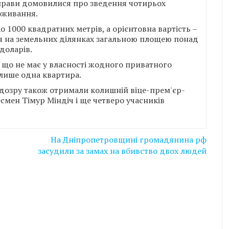
прави домовилися про зведення чотирьох
оживання.
1000 квадратних метрів, а орієнтовна вартість –
ся на земельних ділянках загальною площею понад
 доларів.
 що не має у власності жодного приватного
 лише одна квартира.
ідозру також отримали колишній віце-прем'єр-
есмен Тімур Міндіч і ще четверо учасників
На Дніпропетровщині громадянина рф
засудили за замах на вбивство двох людей