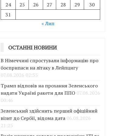
24
25
26
27
28
29
30
31
« Лип
ОСТАННІ НОВИНИ
В Німеччині спростували інформацію про
боєприпаси на літаку в Лейпцигу
07.08.2026 02:55
Трамп відповів на прохання Зеленського
надати Україні ракети для ППО
07.08.2026
00:46
Зеленський здійснить перший офіційний
візит до Сербії, відома дата
06.08.2026
21:25