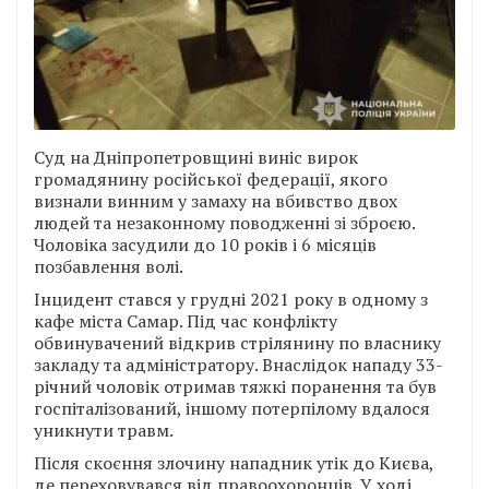
Суд на Дніпропетровщині виніс вирок
громадянину російської федерації, якого
визнали винним у замаху на вбивство двох
людей та незаконному поводженні зі зброєю.
Чоловіка засудили до 10 років і 6 місяців
позбавлення волі.
Інцидент стався у грудні 2021 року в одному з
кафе міста Самар. Під час конфлікту
обвинувачений відкрив стрілянину по власнику
закладу та адміністратору. Внаслідок нападу 33-
річний чоловік отримав тяжкі поранення та був
госпіталізований, іншому потерпілому вдалося
уникнути травм.
Після скоєння злочину нападник утік до Києва,
де переховувався від правоохоронців. У ході