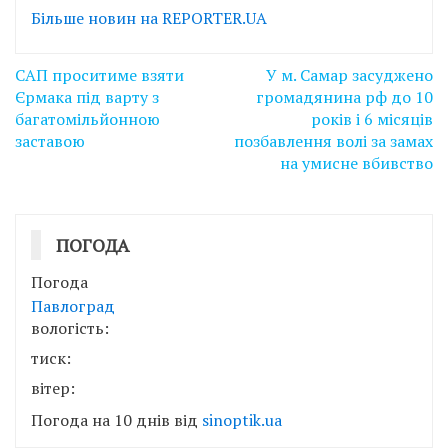
Більше новин на REPORTER.UA
Навігація
САП проситиме взяти
У м. Самар засуджено
записів
Єрмака під варту з
громадянина рф до 10
багатомільйонною
років і 6 місяців
заставою
позбавлення волі за замах
на умисне вбивство
ПОГОДА
Погода
Павлоград
вологість:
тиск:
вітер:
Погода на 10 днів від
sinoptik.ua