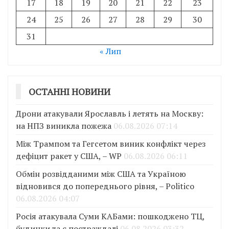
17
18
19
20
21
22
23
24
25
26
27
28
29
30
31
« Лип
ОСТАННІ НОВИНИ
Дрони атакували Ярославль і летять на Москву:
на НПЗ виникла пожежа
06.08.2026 07:14
Між Трампом та Гегсетом виник конфлікт через
дефіцит ракет у США, – WP
06.08.2026 06:11
Обмін розвідданими між США та Україною
відновився до попереднього рівня, – Politico
06.08.2026 04:07
Росія атакувала Суми КАБами: пошкоджено ТЦ,
будинки та є постраждалі
06.08.2026 03:32