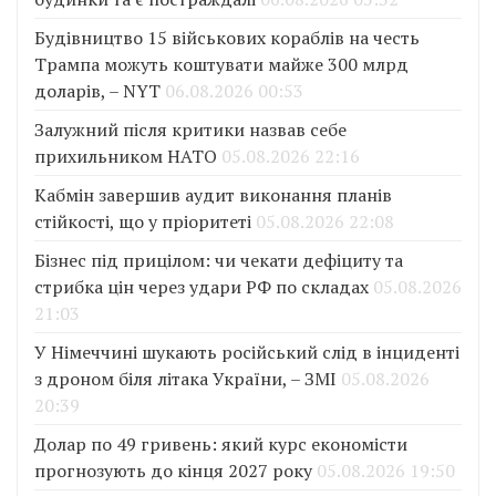
Будівництво 15 військових кораблів на честь
Трампа можуть коштувати майже 300 млрд
доларів, – NYT
06.08.2026 00:53
Залужний після критики назвав себе
прихильником НАТО
05.08.2026 22:16
Кабмін завершив аудит виконання планів
стійкості, що у пріоритеті
05.08.2026 22:08
Бізнес під прицілом: чи чекати дефіциту та
стрибка цін через удари РФ по складах
05.08.2026
21:03
У Німеччині шукають російський слід в інциденті
з дроном біля літака України, – ЗМІ
05.08.2026
20:39
Долар по 49 гривень: який курс економісти
прогнозують до кінця 2027 року
05.08.2026 19:50