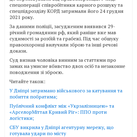
спецоперації співробітники карного розшуку та
спецпідрозділу КОРД затримали його 24 грудня
2021 року.
За даними поліції, засудженим виявився 29-
річний громадянин рф, який раніше вже мав
судимості за розбій та грабежі. Під час обшуку
правоохоронці вилучили зброю та інші речові
докази.
Суд визнав чоловіка винним за статтями про
замах на умисне вбивство двох осіб та незаконне
поводження зі зброєю.
Читайте також:
У Дніпрі затримано військового за катування та
побиття побратима;
Публічний конфлікт між «Укрзалізницею» та
«АрселорМіттал Кривий Ріг»: ППО проти
логістики;
СБУ викрила у Дніпрі агентурну мережу, що
готувала удари по місту