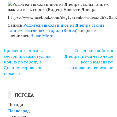
https://www.facebook.com/degtyarenko/videos/267785
Запись
Родители школьников из Днепра своим
танцем зажгли весь город (Видео)
впервые
появилась
Наше Місто
.
Навігація
Брошенные дети: 2
Соседские войны в
записів
сестрички сами гуляли
Днепре: из-за чего чаще
ночью по городу в
всего выясняют
Днепропетровской
отношения горожане
области
ПОГОДА
Погода
Павлоград
вологість: