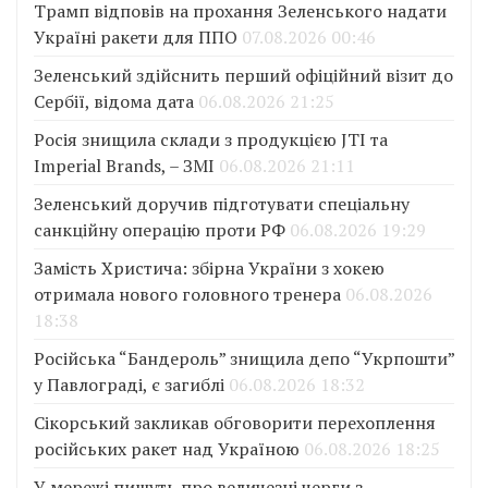
Трамп відповів на прохання Зеленського надати
Україні ракети для ППО
07.08.2026 00:46
Зеленський здійснить перший офіційний візит до
Сербії, відома дата
06.08.2026 21:25
Росія знищила склади з продукцією JTI та
Imperial Brands, – ЗМІ
06.08.2026 21:11
Зеленський доручив підготувати спеціальну
санкційну операцію проти РФ
06.08.2026 19:29
Замість Христича: збірна України з хокею
отримала нового головного тренера
06.08.2026
18:38
Російська “Бандероль” знищила депо “Укрпошти”
у Павлограді, є загиблі
06.08.2026 18:32
Сікорський закликав обговорити перехоплення
російських ракет над Україною
06.08.2026 18:25
У мережі пишуть про величезні черги з