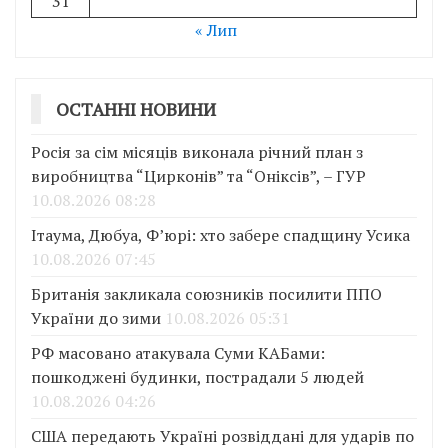
31
« Лип
ОСТАННІ НОВИНИ
Росія за сім місяців виконала річний план з
виробництва “Цирконів” та “Оніксів”, – ГУР
10.08.2026 08:28
Ітаума, Дюбуа, Ф’юрі: хто забере спадщину Усика
10.08.2026 07:45
Британія закликала союзників посилити ППО
України до зими
10.08.2026 05:31
РФ масовано атакувала Суми КАБами:
пошкоджені будинки, пострадали 5 людей
10.08.2026 04:26
США передають Україні розвіддані для ударів по