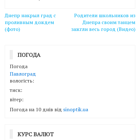
Навігація
Днепр накрыл град с
Родители школьников из
записів
проливным дождем
Днепра своим танцем
(фото)
зажгли весь город (Видео)
ПОГОДА
Погода
Павлоград
вологість:
тиск:
вітер:
Погода на 10 днів від
sinoptik.ua
КУРС ВАЛЮТ