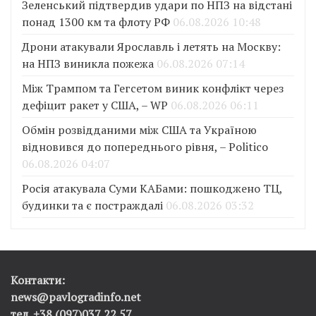
Зеленський підтвердив удари по НПЗ на відстані
понад 1300 км та флоту РФ
06.08.2026 10:48
Дрони атакували Ярославль і летять на Москву:
на НПЗ виникла пожежа
06.08.2026 07:14
Між Трампом та Гегсетом виник конфлікт через
дефіцит ракет у США, – WP
06.08.2026 06:11
Обмін розвідданими між США та Україною
відновився до попереднього рівня, – Politico
06.08.2026 04:07
Росія атакувала Суми КАБами: пошкоджено ТЦ,
будинки та є постраждалі
06.08.2026 03:32
Контакти:
news@pavlogradinfo.net
тел. +38 (097)037 22 57