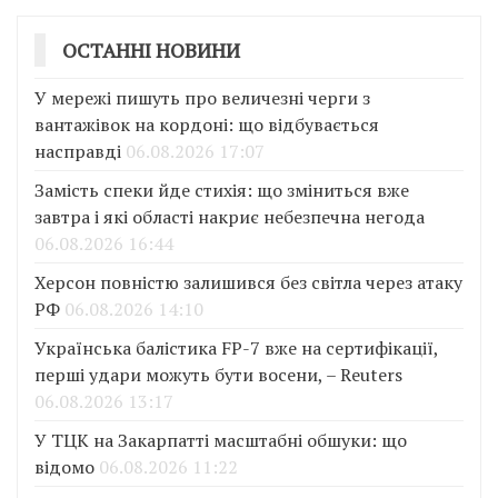
ОСТАННІ НОВИНИ
У мережі пишуть про величезні черги з
вантажівок на кордоні: що відбувається
насправді
06.08.2026 17:07
Замість спеки йде стихія: що зміниться вже
завтра і які області накриє небезпечна негода
06.08.2026 16:44
Херсон повністю залишився без світла через атаку
РФ
06.08.2026 14:10
Українська балістика FP-7 вже на сертифікації,
перші удари можуть бути восени, – Reuters
06.08.2026 13:17
У ТЦК на Закарпатті масштабні обшуки: що
відомо
06.08.2026 11:22