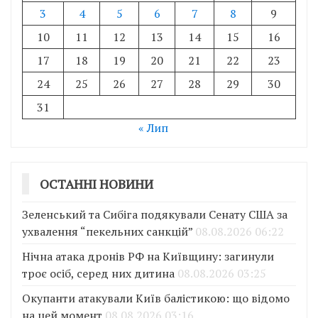
3
4
5
6
7
8
9
10
11
12
13
14
15
16
17
18
19
20
21
22
23
24
25
26
27
28
29
30
31
« Лип
ОСТАННІ НОВИНИ
Зеленський та Сибіга подякували Сенату США за
ухвалення “пекельних санкцій”
08.08.2026 06:22
Нічна атака дронів РФ на Київщину: загинули
троє осіб, серед них дитина
08.08.2026 03:25
Окупанти атакували Київ балістикою: що відомо
на цей момент
08.08.2026 03:16