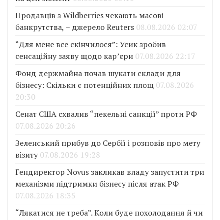
Продавців з Wildberries чекають масові
банкрутства, – джерело Reuters
08.08.2026 02:07
“Для мене все скінчилося”: Усик зробив
сенсаційну заяву щодо кар’єри
07.08.2026 22:17
Фонд держмайна почав шукати склади для
бізнесу: Скільки є потенційних площ
07.08.2026
20:30
Сенат США схвалив “пекельні санкції” проти РФ
07.08.2026 20:26
Зеленський прибув до Сербії і розповів про мету
візиту
07.08.2026 19:28
Гендиректор Novus закликав владу запустити три
механізми підтримки бізнесу після атак РФ
07.08.2026 18:35
“Лякатися не треба”. Коли буде похолодання й чи