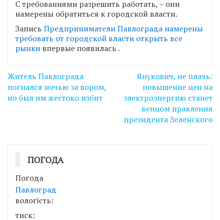
С требованиями разрешить работать, – они
намерены обратиться к городской власти.
Запись
Предприниматели Павлограда намерены
требовать от городской власти открыть все
рынки
впервые появилась
.
Навігація
Житель Павлограда
Янукович, не плачь:
записів
погнался ночью за вором,
повышение цен на
но был им жестоко избит
электроэнергию станет
венцом правления
президента Зеленского
ПОГОДА
Погода
Павлоград
вологість:
тиск: