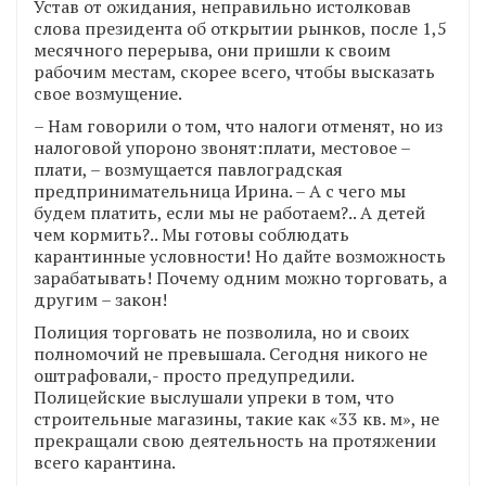
Устав от ожидания, неправильно истолковав
слова президента об открытии рынков, после 1,5
месячного перерыва, они пришли к своим
рабочим местам, скорее всего, чтобы высказать
свое возмущение.
– Нам говорили о том, что налоги отменят, но из
налоговой упороно звонят:плати, местовое –
плати, – возмущается павлоградская
предпринимательница Ирина. – А с чего мы
будем платить, если мы не работаем?.. А детей
чем кормить?.. Мы готовы соблюдать
карантинные условности! Но дайте возможность
зарабатывать! Почему одним можно торговать, а
другим – закон!
Полиция торговать не позволила, но и своих
полномочий не превышала. Сегодня никого не
оштрафовали,- просто предупредили.
Полицейские выслушали упреки в том, что
строительные магазины, такие как «33 кв. м», не
прекращали свою деятельность на протяжении
всего карантина.